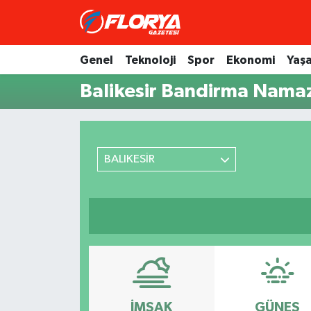
Hava Durumu
Genel
Teknoloji
Spor
Ekonomi
Yaş
Balikesir Bandirma Namaz
Trafik Durumu
Süper Lig Puan Durumu ve Fikstür
Tüm Manşetler
BALIKESİR
Son Dakika Haberleri
Haber Arşivi
İMSAK
GÜNEŞ