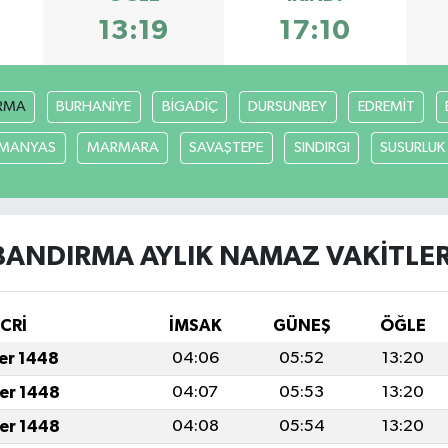
13:19
17:10
RMA
BURHANİYE
BİGADİÇ
DURSUNBEY
EDREMİT
MANYAS
MARMARA
SAVAŞTEPE
SINDIRGI
SUSURLUK
BANDIRMA AYLIK NAMAZ VAKITLER
İCRİ
İMSAK
GÜNEŞ
ÖĞLE
fer 1448
04:06
05:52
13:20
fer 1448
04:07
05:53
13:20
fer 1448
04:08
05:54
13:20