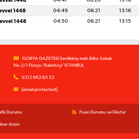
levvel 1448
04:47
06:20
13:16
levvel 1448
04:49
06:21
13:16
levvel 1448
04:50
06:21
13:15
FLORYA GAZETESİ Şenlikköy mah.Billur Sokak
No:2/1 Florya /Bakırköy/ İSTANBUL
0212 662 85 52
[email protected]
afik Durumu
Puan Durumu ve Fikstür
ber Arşivi