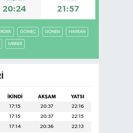
20:24
21:57
ERDEK
GÖMEÇ
GÖNEN
HAVRAN
İVRİNDİ
I
İKINDI
AKŞAM
YATSI
17:15
20:37
22:16
17:15
20:37
22:15
17:14
20:36
22:13