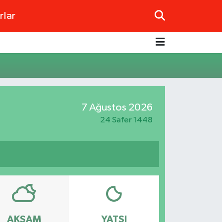
rlar
7 Ağustos 2026
24 Safer 1448
AKŞAM
YATSI