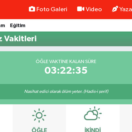
Foto Galeri
Video
Yaza
am
Eğitim
 Vakitleri
ÖĞLE VAKTINE KALAN SÜRE
03:22:35
Nasihat edici olarak ölüm yeter. (Hadis-i şerif)
ÖĞLE
İKINDI