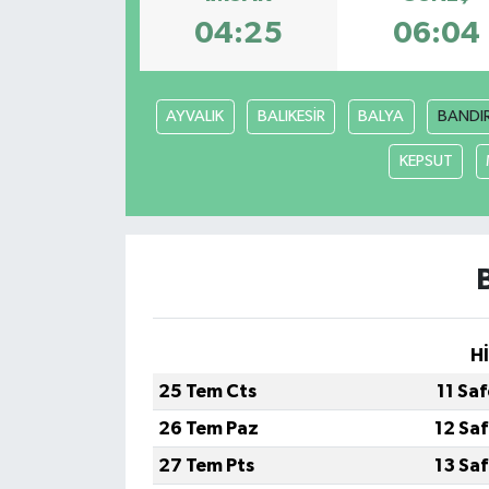
04:25
06:04
AYVALIK
BALIKESİR
BALYA
BANDI
KEPSUT
H
25 Tem Cts
11 Sa
26 Tem Paz
12 Sa
27 Tem Pts
13 Sa