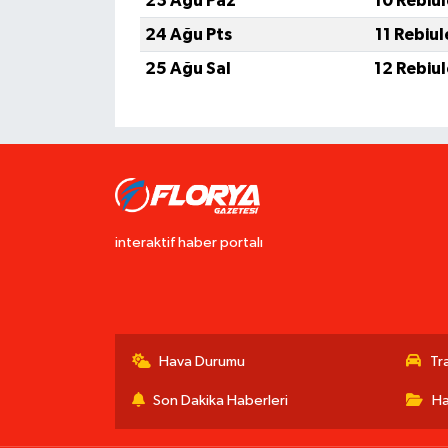
23 Ağu Paz
10 Rebiu
24 Ağu Pts
11 Rebiu
25 Ağu Sal
12 Rebiu
interaktif haber portalı
Hava Durumu
Tr
Son Dakika Haberleri
Ha