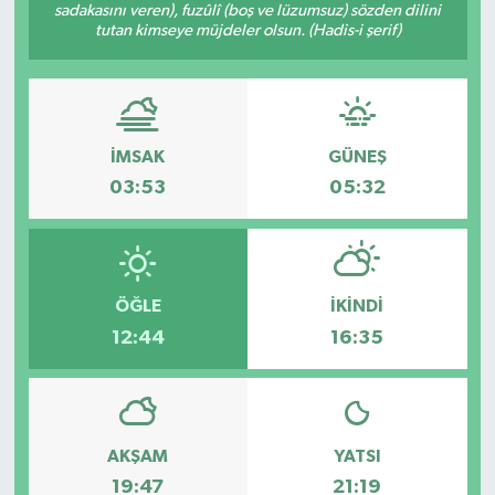
sadakasını veren), fuzûlî (boş ve lüzumsuz) sözden dilini
tutan kimseye müjdeler olsun. (Hadis-i şerif)
İMSAK
GÜNEŞ
03:53
05:32
ÖĞLE
İKINDI
12:44
16:35
AKŞAM
YATSI
19:47
21:19