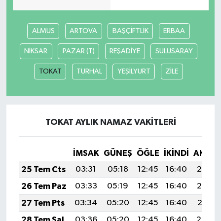
ALMUS
ARTOVA
BAŞÇİFTLİK
ERBAA
NİKSAR
PAZAR (T)
REŞADİYE
SULUSARAY
TOKAT
TURHAL
YEŞİLYURT
ZİLE
TOKAT AYLIK NAMAZ VAKITLERI
İMSAK
GÜNEŞ
ÖĞLE
İKINDI
AKŞA
25 Tem Cts
03:31
05:18
12:45
16:40
20:03
26 Tem Paz
03:33
05:19
12:45
16:40
20:02
27 Tem Pts
03:34
05:20
12:45
16:40
20:01
28 Tem Sal
03:36
05:20
12:45
16:40
20:00