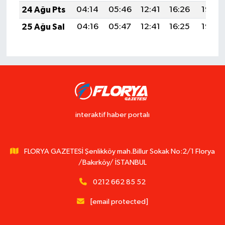
24 Ağu Pts
04:14
05:46
12:41
16:26
19:26
25 Ağu Sal
04:16
05:47
12:41
16:25
19:25
interaktif haber portalı
FLORYA GAZETESİ Şenlikköy mah.Billur Sokak No:2/1 Florya
/Bakırköy/ İSTANBUL
0212 662 85 52
[email protected]