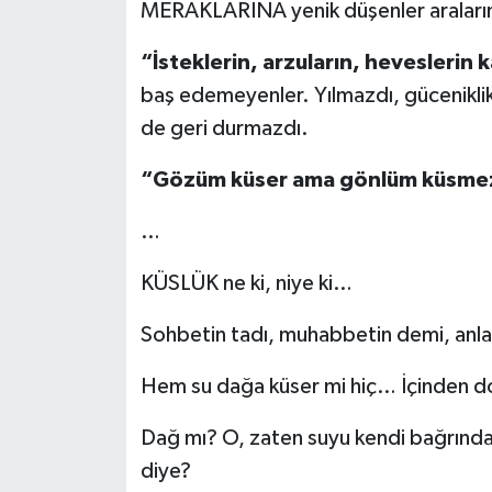
MERAKLARINA yenik düşenler aralarında
“İsteklerin, arzuların, heveslerin
baş edemeyenler. Yılmazdı, gücenikl
de geri durmazdı.
“Gözüm küser ama gönlüm küsme
…
KÜSLÜK ne ki, niye ki…
Sohbetin tadı, muhabbetin demi, anlayı
Hem su dağa küser mi hiç… İçinden 
Dağ mı? O, zaten suyu kendi bağrında
diye?