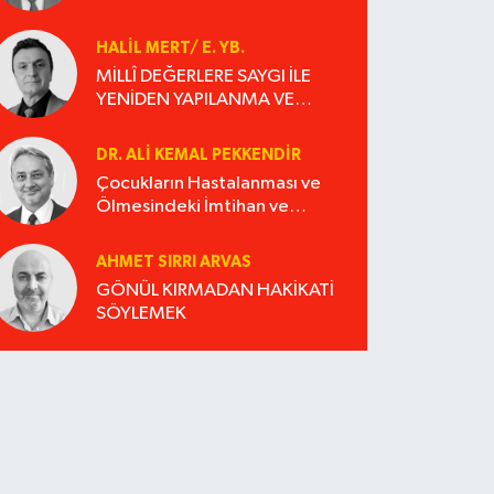
HALIL MERT/ E. YB.
MİLLÎ DEĞERLERE SAYGI İLE
YENİDEN YAPILANMA VE
SOSYAL ADALET
DR. ALI KEMAL PEKKENDIR
Çocukların Hastalanması ve
Ölmesindeki İmtihan ve
Merhamet
AHMET SIRRI ARVAS
GÖNÜL KIRMADAN HAKİKATİ
SÖYLEMEK