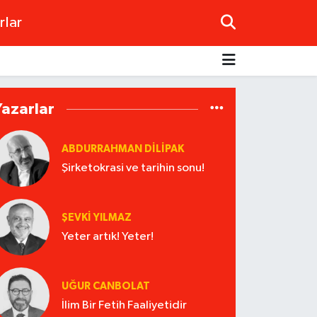
rlar
Yazarlar
ABDURRAHMAN DILIPAK
Şirketokrasi ve tarihin sonu!
ŞEVKİ YILMAZ
Yeter artık! Yeter!
UĞUR CANBOLAT
İlim Bir Fetih Faaliyetidir