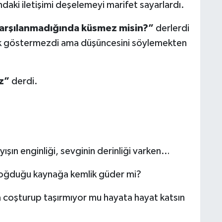
ki iletişimi deşelemeyi marifet sayarlardı.
 karşılanmadığında küsmez misin?”
derlerdi
ik göstermezdi ama düşüncesini söylemekten
z”
derdi.
şın enginliği, sevginin derinliği varken…
doğduğu kaynağa kemlik güder mi?
 coşturup taşırmıyor mu hayata hayat katsın