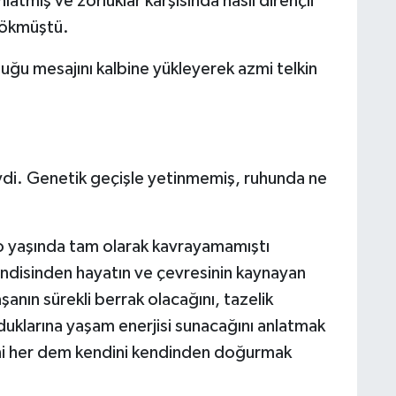
latmış ve zorluklar karşısında nasıl dirençli
 dökmüştü.
uğu mesajını kalbine yükleyerek azmi telkin
iydi. Genetik geçişle yetinmemiş, ruhunda ne
o yaşında tam olarak kavrayamamıştı
endisinden hayatın ve çevresinin kaynayan
anın sürekli berrak olacağını, tazelik
duklarına yaşam enerjisi sunacağını anlatmak
yani her dem kendini kendinden doğurmak