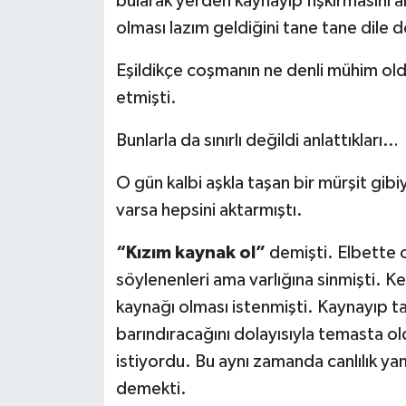
bularak yerden kaynayıp fışkırmasını an
olması lazım geldiğini tane tane dile
Eşildikçe coşmanın ne denli mühim old
etmişti.
Bunlarla da sınırlı değildi anlattıkları…
O gün kalbi aşkla taşan bir mürşit gib
varsa hepsini aktarmıştı.
“Kızım kaynak ol”
demişti. Elbette 
söylenenleri ama varlığına sinmişti. K
kaynağı olması istenmişti. Kaynayıp taş
barındıracağını dolayısıyla temasta ol
istiyordu. Bu aynı zamanda canlılık 
demekti.