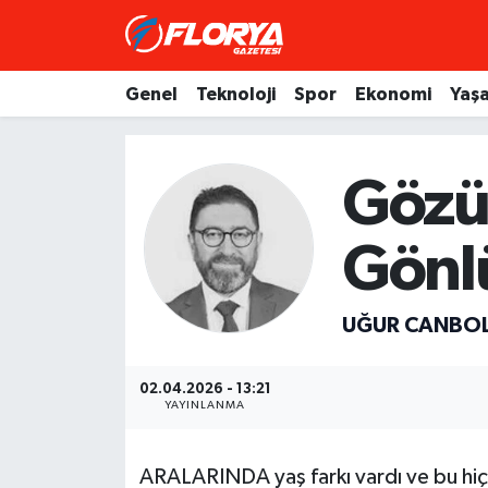
Hava Durumu
Genel
Teknoloji
Spor
Ekonomi
Yaş
Trafik Durumu
Gözü
Süper Lig Puan Durumu ve Fikstür
Gönl
Tüm Manşetler
Son Dakika Haberleri
UĞUR CANBO
Haber Arşivi
02.04.2026 - 13:21
YAYINLANMA
ARALARINDA yaş farkı vardı ve bu hi