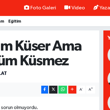
Foto Galeri
Video
Yaza
am
Eğitim
m Küser Ama
üm Küsmez
LAT
-
+
A
A
ç sorun olmuyordu.