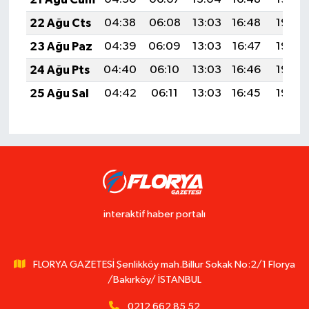
22 Ağu Cts
04:38
06:08
13:03
16:48
19:49
23 Ağu Paz
04:39
06:09
13:03
16:47
19:48
24 Ağu Pts
04:40
06:10
13:03
16:46
19:46
25 Ağu Sal
04:42
06:11
13:03
16:45
19:45
interaktif haber portalı
FLORYA GAZETESİ Şenlikköy mah.Billur Sokak No:2/1 Florya
/Bakırköy/ İSTANBUL
0212 662 85 52