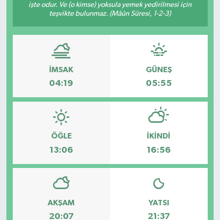
işte odur. Ve (o kimse) yoksula yemek yedirilmesi için
teşvikte bulunmaz. (Mâûn Sûresi, 1-2-3)
İMSAK
GÜNEŞ
04:19
05:55
ÖĞLE
İKINDI
13:06
16:56
AKŞAM
YATSI
20:07
21:37