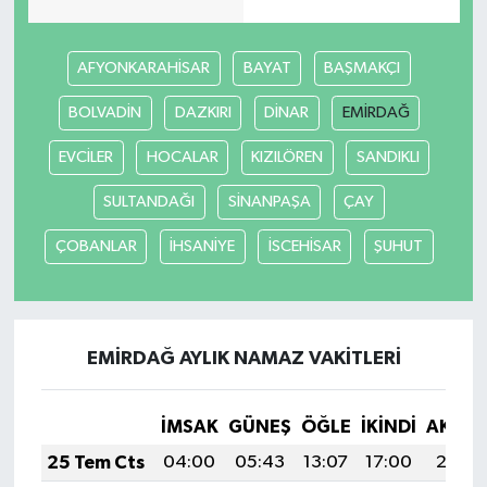
AFYONKARAHİSAR
BAYAT
BAŞMAKÇI
BOLVADİN
DAZKIRI
DİNAR
EMİRDAĞ
EVCİLER
HOCALAR
KIZILÖREN
SANDIKLI
SULTANDAĞI
SİNANPAŞA
ÇAY
ÇOBANLAR
İHSANİYE
İSCEHİSAR
ŞUHUT
EMİRDAĞ AYLIK NAMAZ VAKITLERI
İMSAK
GÜNEŞ
ÖĞLE
İKINDI
AKŞA
25 Tem Cts
04:00
05:43
13:07
17:00
20:21