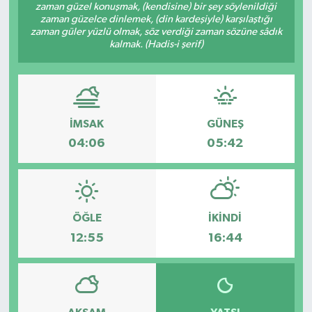
zaman güzel konuşmak, (kendisine) bir şey söylenildiği
zaman güzelce dinlemek, (din kardeşiyle) karşılaştığı
zaman güler yüzlü olmak, söz verdiği zaman sözüne sâdık
kalmak. (Hadis-i şerif)
İMSAK
GÜNEŞ
04:06
05:42
ÖĞLE
İKINDI
12:55
16:44