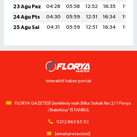
23 Ağu Paz
04:28
05:58
12:52
16:35
19:36
24 Ağu Pts
04:30
05:59
12:51
16:34
19:34
25 Ağu Sal
04:31
05:59
12:51
16:34
19:33
interaktif haber portalı
FLORYA GAZETESİ Şenlikköy mah.Billur Sokak No:2/1 Florya
/Bakırköy/ İSTANBUL
0212 662 85 52
[email protected]