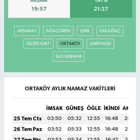
AKŞAM
YATSI
19:57
21:27
AKSARAY
AĞAÇÖREN
ESKİL
GÜLAĞAÇ
GÜZELYURT
ORTAKÖY
SARIYAHŞİ
SULTANHANI
ORTAKÖY AYLIK NAMAZ VAKITLERI
İMSAK
GÜNEŞ
ÖĞLE
İKINDI
AKŞA
25 Tem Cts
03:50
05:32
12:55
16:48
20:09
26 Tem Paz
03:52
05:33
12:55
16:48
20:08
27 Tem Pts
03:53
05:34
12:55
16:47
20:07