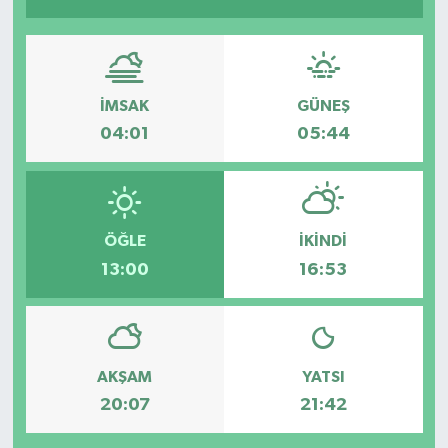
İMSAK
GÜNEŞ
04:01
05:44
ÖĞLE
İKINDI
13:00
16:53
AKŞAM
YATSI
20:07
21:42