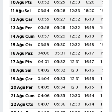
10 Ağu Pts
03:52
05:25
12:33
16:20
19:30
11 Ağu Sal
03:54
05:26
12:33
16:20
19:29
12 Ağu Çar
03:55
05:27
12:32
16:19
19:28
13 Ağu Per
03:56
05:28
12:32
16:19
19:26
14 Ağu Cum
03:57
05:29
12:32
16:18
19:25
15 Ağu Cts
03:59
05:30
12:32
16:18
19:24
16 Ağu Paz
04:00
05:31
12:32
16:17
19:23
17 Ağu Pts
04:01
05:32
12:31
16:17
19:21
18 Ağu Sal
04:02
05:32
12:31
16:16
19:20
19 Ağu Çar
04:04
05:33
12:31
16:16
19:19
20 Ağu Per
04:05
05:34
12:31
16:15
19:17
21 Ağu Cum
04:06
05:35
12:30
16:14
19:16
22 Ağu Cts
04:07
05:36
12:30
16:14
19:15