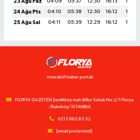
23 Ağu Paz
04:09
05:37
12:30
16:13
19:13
24 Ağu Pts
04:10
05:38
12:30
16:12
19:12
25 Ağu Sal
04:11
05:39
12:29
16:12
19:10
interaktif haber portalı
FLORYA GAZETESİ Şenlikköy mah.Billur Sokak No:2/1 Florya
/Bakırköy/ İSTANBUL
0212 662 85 52
[email protected]