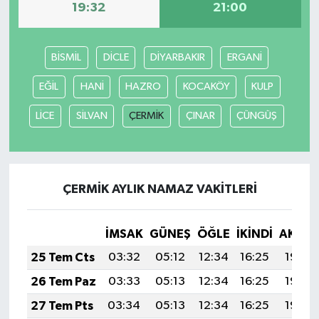
19:32
21:00
BİSMİL
DİCLE
DİYARBAKIR
ERGANİ
EĞİL
HANİ
HAZRO
KOCAKÖY
KULP
LİCE
SİLVAN
ÇERMİK
ÇINAR
ÇÜNGÜŞ
ÇERMİK AYLIK NAMAZ VAKITLERI
İMSAK
GÜNEŞ
ÖĞLE
İKINDI
AKŞA
25 Tem Cts
03:32
05:12
12:34
16:25
19:46
26 Tem Paz
03:33
05:13
12:34
16:25
19:45
27 Tem Pts
03:34
05:13
12:34
16:25
19:44