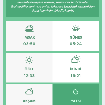
vasıtanla hidâyete ermesi, senin için kızıl develer
(bahşedilip senin de onları fakirlere tasadduk etmen)den
daha hayırlıdır. (Hadis-i şerif)
İMSAK
GÜNEŞ
03:50
05:24
ÖĞLE
İKINDI
12:33
16:21
AKŞAM
YATSI