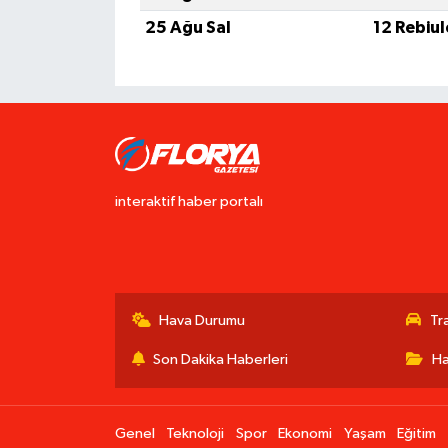
25 Ağu Sal
12 Rebiu
interaktif haber portalı
Hava Durumu
Tr
Son Dakika Haberleri
Ha
Genel
Teknoloji
Spor
Ekonomi
Yaşam
Eğitim