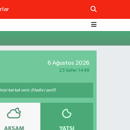
rlar
6 Ağustos 2026
23 Safer 1448
i kat kat verir. (Hadis-i şerif)
AKŞAM
YATSI