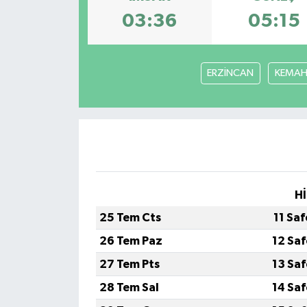
03:36
05:15
ERZİNCAN
KEMA
Hİ
25 Tem Cts
11 Sa
26 Tem Paz
12 Sa
27 Tem Pts
13 Sa
28 Tem Sal
14 Sa