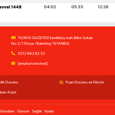
levvel 1448
04:02
05:33
12:26
FLORYA GAZETESİ Şenlikköy mah.Billur Sokak
No:2/1 Florya /Bakırköy/ İSTANBUL
0212 662 85 52
[email protected]
afik Durumu
Puan Durumu ve Fikstür
ber Arşivi
Gündem
Güncel
Sağlık
Kadın