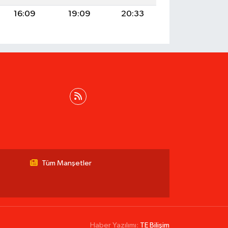
16:09
19:09
20:33
Tüm Manşetler
Haber Yazılımı:
TE Bilişim