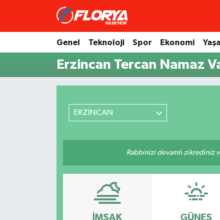
Hava Durumu
Genel
Teknoloji
Spor
Ekonomi
Yaş
Erzincan Tercan Namaz Va
Trafik Durumu
Süper Lig Puan Durumu ve Fikstür
Tüm Manşetler
ERZİNCAN
Son Dakika Haberleri
Rabbinizi devamlı zikrediniz ve
Haber Arşivi
İMSAK
GÜNEŞ