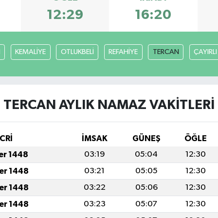
12:29
16:20
H
KEMALİYE
OTLUKBELİ
REFAHİYE
TERCAN
ÇAYIRLI
TERCAN AYLIK NAMAZ VAKITLERI
CRİ
İMSAK
GÜNEŞ
ÖĞLE
fer 1448
03:19
05:04
12:30
fer 1448
03:21
05:05
12:30
fer 1448
03:22
05:06
12:30
fer 1448
03:23
05:07
12:30