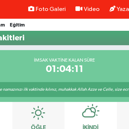
Foto Galeri
Video
Yaza
am
Eğitim
kitleri
İMSAK VAKTINE KALAN SÜRE
01:04:11
 namazınızı ilk vaktinde kılınız, muhakkak Allah Azze ve Celle, size ecriniz
ÖĞLE
İKINDI