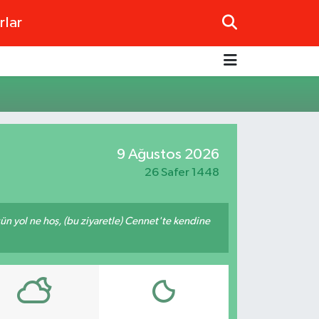
rlar
9 Ağustos 2026
26 Safer 1448
ğün yol ne hoş, (bu ziyaretle) Cennet'te kendine