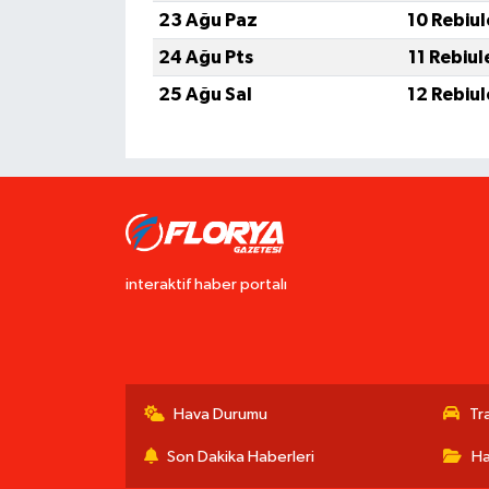
23 Ağu Paz
10 Rebiu
24 Ağu Pts
11 Rebiu
25 Ağu Sal
12 Rebiu
interaktif haber portalı
Hava Durumu
Tr
Son Dakika Haberleri
Ha