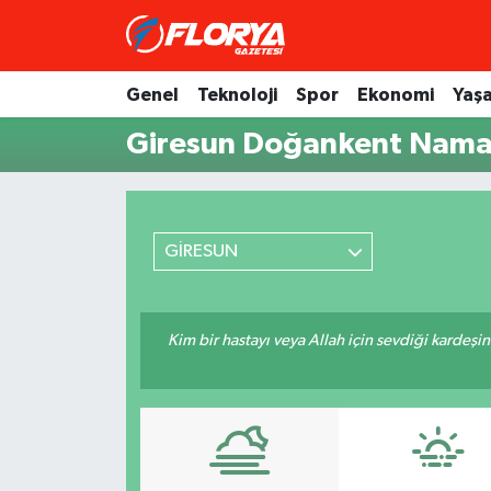
Hava Durumu
Genel
Teknoloji
Spor
Ekonomi
Yaş
Giresun Doğankent Namaz
Trafik Durumu
Süper Lig Puan Durumu ve Fikstür
Tüm Manşetler
GİRESUN
Son Dakika Haberleri
Kim bir hastayı veya Allah için sevdiği kardeşi
Haber Arşivi