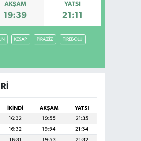
AKŞAM
YATSI
19:39
21:11
UN
KEŞAP
PİRAZİZ
TİREBOLU
RI
İKINDI
AKŞAM
YATSI
16:32
19:55
21:35
16:32
19:54
21:34
16:31
19:53
21:32