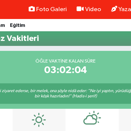
Foto Galeri
Video
Yaza
am
Eğitim
 Vakitleri
ÖĞLE VAKTINE KALAN SÜRE
03:02:04
ni ziyaret ederse, bir melek, ona şöyle nidâ eder: "Ne iyi yaptın, yürüdü
bir köşk hazırladın!" (Hadis-i şerif)