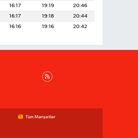
16:17
19:19
20:46
16:17
19:18
20:44
16:16
19:16
20:42
Tüm Manşetler