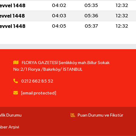
levvel 1448
04:02
05:35
12:32
levvel 1448
04:03
05:36
12:32
levvel 1448
04:05
05:37
12:32
FLORYA GAZETESİ Şenlikköy mah.Billur Sokak
No:2/1 Florya /Bakırköy/ İSTANBUL
0212 662 85 52
[email protected]
afik Durumu
Puan Durumu ve Fikstür
ber Arşivi