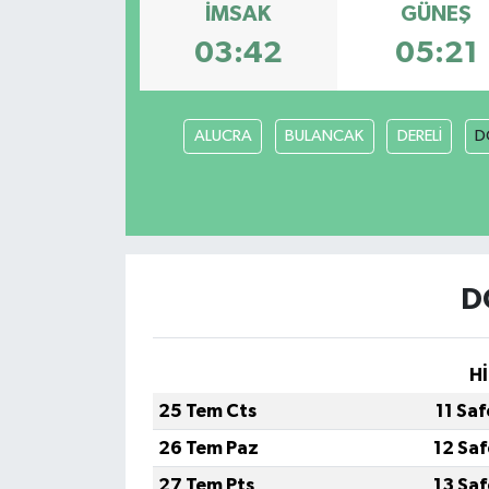
İMSAK
GÜNEŞ
03:42
05:21
ALUCRA
BULANCAK
DERELİ
D
D
Hİ
25 Tem Cts
11 Sa
26 Tem Paz
12 Sa
27 Tem Pts
13 Sa