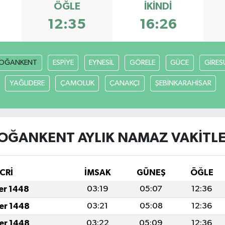
ÖĞLE
İKINDI
12:35
16:26
OĞANKENT
ESPİYE
EYNESİL
GÖRELE
GÜCE
GİRES
YAĞLIDERE
ÇAMOLUK
ÇANAKÇI
ŞEBİNKARAHİSAR
OĞANKENT AYLIK NAMAZ VAKITLE
CRİ
İMSAK
GÜNEŞ
ÖĞLE
fer 1448
03:19
05:07
12:36
fer 1448
03:21
05:08
12:36
fer 1448
03:22
05:09
12:36