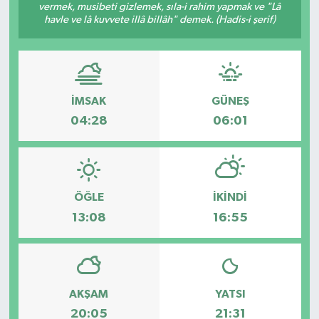
vermek, musibeti gizlemek, sıla-i rahim yapmak ve "Lâ
havle ve lâ kuvvete illâ billâh" demek. (Hadis-i şerif)
İMSAK
GÜNEŞ
04:28
06:01
ÖĞLE
İKINDI
13:08
16:55
AKŞAM
YATSI
20:05
21:31