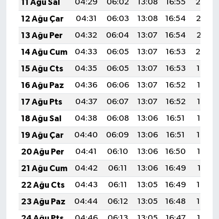
11 Ağu Sal
04:29
06:02
13:08
16:55
20:04
12 Ağu Çar
04:31
06:03
13:08
16:54
20:02
13 Ağu Per
04:32
06:04
13:07
16:54
20:01
14 Ağu Cum
04:33
06:05
13:07
16:53
20:00
15 Ağu Cts
04:35
06:05
13:07
16:53
19:59
16 Ağu Paz
04:36
06:06
13:07
16:52
19:57
17 Ağu Pts
04:37
06:07
13:07
16:52
19:56
18 Ağu Sal
04:38
06:08
13:06
16:51
19:55
19 Ağu Çar
04:40
06:09
13:06
16:51
19:54
20 Ağu Per
04:41
06:10
13:06
16:50
19:52
21 Ağu Cum
04:42
06:11
13:06
16:49
19:51
22 Ağu Cts
04:43
06:11
13:05
16:49
19:50
23 Ağu Paz
04:44
06:12
13:05
16:48
19:48
24 Ağu Pts
04:46
06:13
13:05
16:47
19:47