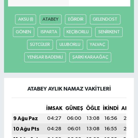
AKSU (I)
ATABEY
EĞİRDİR
GELENDOST
GÖNEN
ISPARTA
KEÇİBORLU
SENİRKENT
SÜTCÜLER
ULUBORLU
YALVAÇ
YENİSAR BADEMLİ
ŞARKİ KARAAĞAÇ
ATABEY AYLIK NAMAZ VAKITLERI
İMSAK
GÜNEŞ
ÖĞLE
İKINDI
AKŞA
9 Ağu Paz
04:27
06:00
13:08
16:56
20:06
10 Ağu Pts
04:28
06:01
13:08
16:55
20:05