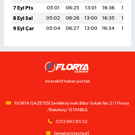
7 Eyl Pts
05:01
06:25
13:01
16:36
19:26
8 Eyl Sal
05:02
06:26
13:00
16:35
19:25
9 Eyl Çar
05:04
06:27
13:00
16:34
19:23
interaktif haber portalı
FLORYA GAZETESİ Şenlikköy mah.Billur Sokak No:2/1 Florya
/Bakırköy/ İSTANBUL
0212 662 85 52
[email protected]