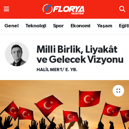
Hava Durumu
Genel
Teknoloji
Spor
Ekonomi
Yaşam
Eğit
Trafik Durumu
Milli Birlik, Liyakât
Süper Lig Puan Durumu ve Fikstür
ve Gelecek Vizyonu
Tüm Manşetler
HALIL MERT/ E. YB.
Son Dakika Haberleri
Haber Arşivi