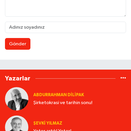
Gönder
Yazarlar
ABDURRAHMAN DILIPAK
Şirketokrasi ve tarihin sonu!
ŞEVKİ YILMAZ