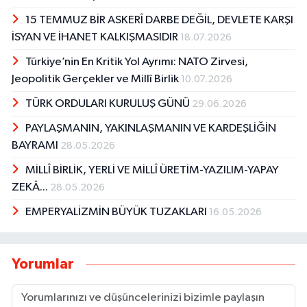
15 TEMMUZ BİR ASKERÎ DARBE DEĞİL, DEVLETE KARŞI
İSYAN VE İHANET KALKIŞMASIDIR
18.07.2026
Türkiye’nin En Kritik Yol Ayrımı: NATO Zirvesi,
Jeopolitik Gerçekler ve Millî Birlik
10.07.2026
TÜRK ORDULARI KURULUŞ GÜNÜ
29.06.2026
PAYLAŞMANIN, YAKINLAŞMANIN VE KARDEŞLİĞİN
BAYRAMI
28.05.2026
MİLLÎ BİRLİK, YERLİ VE MİLLÎ ÜRETİM-YAZILIM-YAPAY
ZEKÂ...
28.05.2026
EMPERYALİZMİN BÜYÜK TUZAKLARI
16.05.2026
Yorumlar