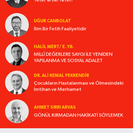
Yeter artık! Yeter!
UĞUR CANBOLAT
İlim Bir Fetih Faaliyetidir
HALIL MERT/ E. YB.
MİLLÎ DEĞERLERE SAYGI İLE YENİDEN
YAPILANMA VE SOSYAL ADALET
DR. ALI KEMAL PEKKENDIR
Çocukların Hastalanması ve Ölmesindeki
İmtihan ve Merhamet
AHMET SIRRI ARVAS
GÖNÜL KIRMADAN HAKİKATİ SÖYLEMEK