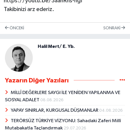
https://youtu.be/3aahRhs-hgI
Takibinizi arz ederiz.
ÖNCEKI
SONRAKI
Halil Mert/ E. Yb.
Yazarın Diğer Yazıları
MİLLÎ DEĞERLERE SAYGI İLE YENİDEN YAPILANMA VE
SOSYAL ADALET
08.08.2026
YAPAY SINIRLAR, KURGUSAL DÜŞMANLAR
04.08.2026
TERÖRSÜZ TÜRKİYE VİZYONU: Sahadaki Zaferi Millî
Mutabakatla Taçlandırmak
29.07.2026