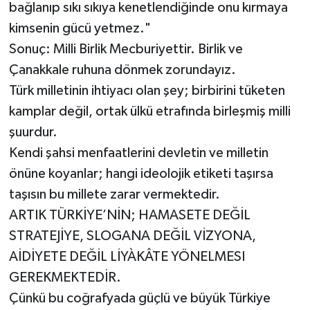
bağlanıp sıkı sıkıya kenetlendiğinde onu kırmaya
kimsenin gücü yetmez."
Sonuç: Milli Birlik Mecburiyettir. Birlik ve
Çanakkale ruhuna dönmek zorundayız.
Türk milletinin ihtiyacı olan şey; birbirini tüketen
kamplar değil, ortak ülkü etrafında birleşmiş milli
şuurdur.
Kendi şahsi menfaatlerini devletin ve milletin
önüne koyanlar; hangi ideolojik etiketi taşırsa
taşısın bu millete zarar vermektedir.
ARTIK TÜRKİYE’NİN; HAMASETE DEĞİL
STRATEJİYE, SLOGANA DEĞİL VİZYONA,
AİDİYETE DEĞİL LİYÀKÂTE YÖNELMESI
GEREKMEKTEDİR.
Çünkü bu coğrafyada güçlü ve büyük Türkiye