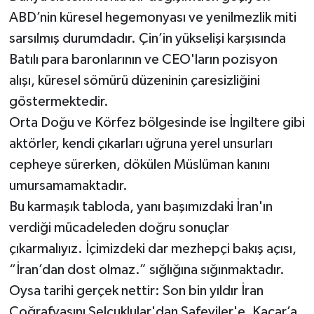
ABD’nin küresel hegemonyası ve yenilmezlik miti
sarsılmış durumdadır. Çin’in yükselişi karşısında
Batılı para baronlarının ve CEO'ların pozisyon
alışı, küresel sömürü düzeninin çaresizliğini
göstermektedir.
Orta Doğu ve Körfez bölgesinde ise İngiltere gibi
aktörler, kendi çıkarları uğruna yerel unsurları
cepheye sürerken, dökülen Müslüman kanını
umursamamaktadır.
Bu karmaşık tabloda, yanı başımızdaki İran'ın
verdiği mücadeleden doğru sonuçlar
çıkarmalıyız. İçimizdeki dar mezhepçi bakış açısı,
“İran’dan dost olmaz.” sığlığına sığınmaktadır.
Oysa tarihi gerçek nettir: Son bin yıldır İran
Coğrafyasını Selçuklular'dan Safeviler'e, Kaçar’a