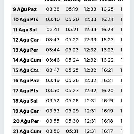
9 Ağu Paz
03:38
05:19
12:33
16:25
19:37
10 Ağu Pts
03:40
05:20
12:33
16:24
19:36
11 Ağu Sal
03:41
05:21
12:33
16:24
19:35
12 Ağu Çar
03:43
05:22
12:33
16:23
19:33
13 Ağu Per
03:44
05:23
12:32
16:23
19:32
14 Ağu Cum
03:46
05:24
12:32
16:22
19:31
15 Ağu Cts
03:47
05:25
12:32
16:21
19:29
16 Ağu Paz
03:49
05:26
12:32
16:21
19:28
17 Ağu Pts
03:50
05:27
12:32
16:20
19:27
18 Ağu Sal
03:52
05:28
12:31
16:19
19:25
19 Ağu Çar
03:53
05:29
12:31
16:19
19:24
20 Ağu Per
03:55
05:30
12:31
16:18
19:22
21 Ağu Cum
03:56
05:31
12:31
16:17
19:21