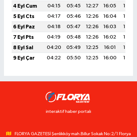
4 Eyl Cum
04:15
05:45
12:27
16:05
18:59
5 Eyl Cts
04:17
05:46
12:26
16:04
18:57
6 Eyl Paz
04:18
05:47
12:26
16:03
18:55
7 Eyl Pts
04:19
05:48
12:26
16:02
18:54
8 Eyl Sal
04:20
05:49
12:25
16:01
18:52
9 Eyl Çar
04:22
05:50
12:25
16:00
18:50
interaktif haber portalı
FLORYA GAZETESİ Şenlikköy mah.Billur Sokak No:2/1 Florya