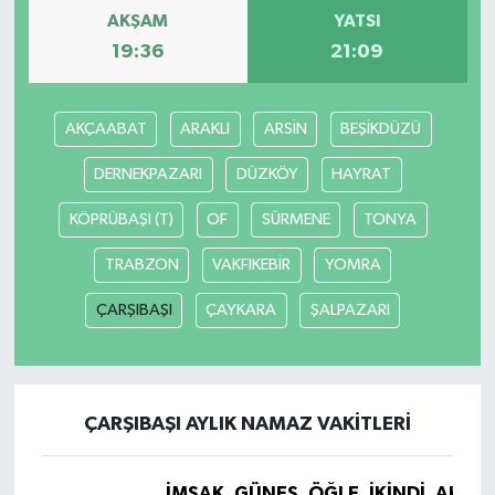
AKŞAM
YATSI
19:36
21:09
AKÇAABAT
ARAKLI
ARSİN
BEŞİKDÜZÜ
DERNEKPAZARI
DÜZKÖY
HAYRAT
KÖPRÜBAŞI (T)
OF
SÜRMENE
TONYA
TRABZON
VAKFIKEBİR
YOMRA
ÇARŞIBAŞI
ÇAYKARA
ŞALPAZARI
ÇARŞIBAŞI AYLIK NAMAZ VAKITLERI
İMSAK
GÜNEŞ
ÖĞLE
İKINDI
AKŞA