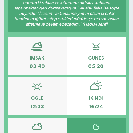
ederim ki ruhları cesetlerinde oldukça kullarını
saptırmaktan geri durmayacağım." Allâhü Teâlâ ise şöyle
buyurdu: "İzzetim ve Celâlime yemin olsun ki onlar
benden mağfiret talep ettikleri müddetçe ben de onları
affetmeye devam edeceğim." (Hadis-i şerif)
İMSAK
GÜNEŞ
03:40
05:20
ÖĞLE
İKINDI
12:33
16:24