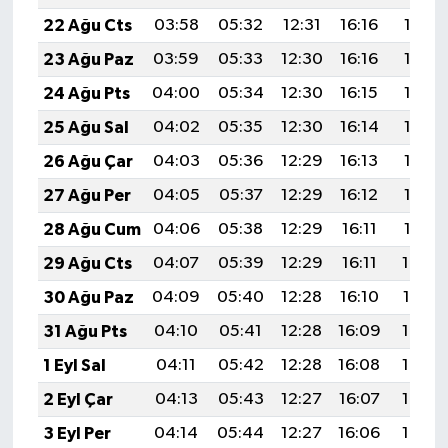
22 Ağu Cts
03:58
05:32
12:31
16:16
19:19
23 Ağu Paz
03:59
05:33
12:30
16:16
19:18
24 Ağu Pts
04:00
05:34
12:30
16:15
19:16
25 Ağu Sal
04:02
05:35
12:30
16:14
19:15
26 Ağu Çar
04:03
05:36
12:29
16:13
19:13
27 Ağu Per
04:05
05:37
12:29
16:12
19:12
28 Ağu Cum
04:06
05:38
12:29
16:11
19:10
29 Ağu Cts
04:07
05:39
12:29
16:11
19:08
30 Ağu Paz
04:09
05:40
12:28
16:10
19:07
31 Ağu Pts
04:10
05:41
12:28
16:09
19:05
1 Eyl Sal
04:11
05:42
12:28
16:08
19:04
2 Eyl Çar
04:13
05:43
12:27
16:07
19:02
3 Eyl Per
04:14
05:44
12:27
16:06
19:00