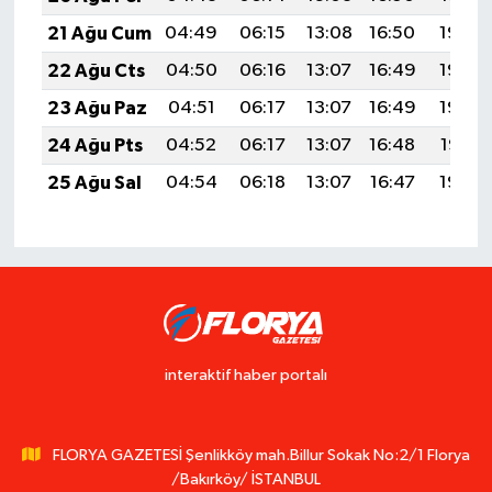
21 Ağu Cum
04:49
06:15
13:08
16:50
19:50
22 Ağu Cts
04:50
06:16
13:07
16:49
19:49
23 Ağu Paz
04:51
06:17
13:07
16:49
19:48
24 Ağu Pts
04:52
06:17
13:07
16:48
19:47
25 Ağu Sal
04:54
06:18
13:07
16:47
19:45
interaktif haber portalı
FLORYA GAZETESİ Şenlikköy mah.Billur Sokak No:2/1 Florya
/Bakırköy/ İSTANBUL