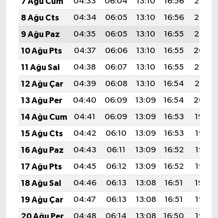
7 Ağu Cum
04:33
06:04
13:10
16:56
20:07
8 Ağu Cts
04:34
06:05
13:10
16:56
20:06
9 Ağu Paz
04:35
06:05
13:10
16:55
20:05
10 Ağu Pts
04:37
06:06
13:10
16:55
20:04
11 Ağu Sal
04:38
06:07
13:10
16:55
20:03
12 Ağu Çar
04:39
06:08
13:10
16:54
20:01
13 Ağu Per
04:40
06:09
13:09
16:54
20:00
14 Ağu Cum
04:41
06:09
13:09
16:53
19:59
15 Ağu Cts
04:42
06:10
13:09
16:53
19:58
16 Ağu Paz
04:43
06:11
13:09
16:52
19:57
17 Ağu Pts
04:45
06:12
13:09
16:52
19:56
18 Ağu Sal
04:46
06:13
13:08
16:51
19:54
19 Ağu Çar
04:47
06:13
13:08
16:51
19:53
20 Ağu Per
04:48
06:14
13:08
16:50
19:52