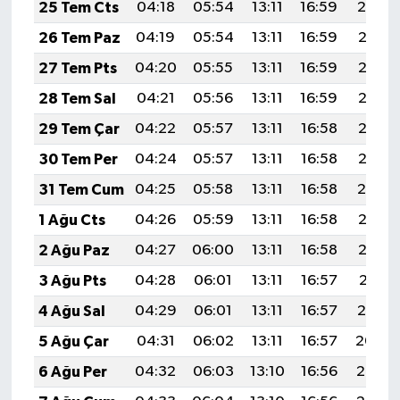
25 Tem Cts
04:18
05:54
13:11
16:59
20:19
26 Tem Paz
04:19
05:54
13:11
16:59
20:18
27 Tem Pts
04:20
05:55
13:11
16:59
20:17
28 Tem Sal
04:21
05:56
13:11
16:59
20:16
29 Tem Çar
04:22
05:57
13:11
16:58
20:15
30 Tem Per
04:24
05:57
13:11
16:58
20:15
31 Tem Cum
04:25
05:58
13:11
16:58
20:14
1 Ağu Cts
04:26
05:59
13:11
16:58
20:13
2 Ağu Paz
04:27
06:00
13:11
16:58
20:12
3 Ağu Pts
04:28
06:01
13:11
16:57
20:11
4 Ağu Sal
04:29
06:01
13:11
16:57
20:10
5 Ağu Çar
04:31
06:02
13:11
16:57
20:09
6 Ağu Per
04:32
06:03
13:10
16:56
20:08