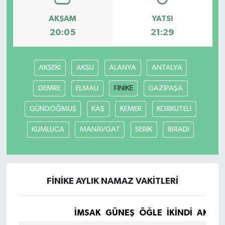
AKŞAM
YATSI
20:05
21:29
AKSEKİ
AKSU
ALANYA
ANTALYA
DEMRE
ELMALI
FİNİKE
GAZİPAŞA
GÜNDOĞMUŞ
KAŞ
KEMER
KORKUTELİ
KUMLUCA
MANAVGAT
SERİK
İBRADI
FİNİKE AYLIK NAMAZ VAKITLERI
İMSAK
GÜNEŞ
ÖĞLE
İKINDI
AKŞA