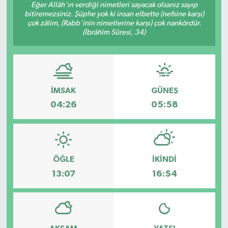
Eğer Allâh'ın verdiği nimetleri sayacak olsanız sayıp
bitiremezsiniz. Şüphe yok ki insan elbette (nefsine karşı)
çok zâlim, (Rabb'inin nimetlerine karşı) çok nankördür.
(İbrâhîm Sûresi, 34)
İMSAK
GÜNEŞ
04:26
05:58
ÖĞLE
İKINDI
13:07
16:54