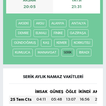
AKŞAM
YATSI
20:05
21:31
AKSEKİ
AKSU
ALANYA
ANTALYA
DEMRE
ELMALI
FİNİKE
GAZİPAŞA
GÜNDOĞMUŞ
KAŞ
KEMER
KORKUTELİ
KUMLUCA
MANAVGAT
SERİK
İBRADI
SERİK AYLIK NAMAZ VAKITLERI
İMSAK
GÜNEŞ
ÖĞLE
İKINDI
AKŞA
25 Tem Cts
04:11
05:48
13:07
16:56
20:16