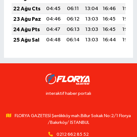
22 Ağu Cts
04:45
06:11
13:04
16:46
19:46
23 Ağu Paz
04:46
06:12
13:03
16:45
19:45
24 Ağu Pts
04:47
06:13
13:03
16:45
19:44
25 Ağu Sal
04:48
06:14
13:03
16:44
19:42
interaktif haber portalı
FLORYA GAZETESİ Şenlikköy mah.Billur Sokak No:2/1 Florya
/Bakırköy/ İSTANBUL
0212 662 85 52