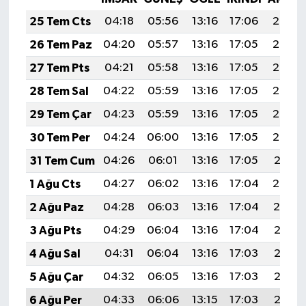
25 Tem Cts
04:18
05:56
13:16
17:06
20:26
26 Tem Paz
04:20
05:57
13:16
17:05
20:25
27 Tem Pts
04:21
05:58
13:16
17:05
20:24
28 Tem Sal
04:22
05:59
13:16
17:05
20:23
29 Tem Çar
04:23
05:59
13:16
17:05
20:22
30 Tem Per
04:24
06:00
13:16
17:05
20:22
31 Tem Cum
04:26
06:01
13:16
17:05
20:21
1 Ağu Cts
04:27
06:02
13:16
17:04
20:20
2 Ağu Paz
04:28
06:03
13:16
17:04
20:19
3 Ağu Pts
04:29
06:04
13:16
17:04
20:18
4 Ağu Sal
04:31
06:04
13:16
17:03
20:17
5 Ağu Çar
04:32
06:05
13:16
17:03
20:16
6 Ağu Per
04:33
06:06
13:15
17:03
20:15