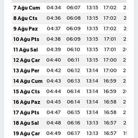
7 Ağu Cum
04:34
06:07
13:15
17:02
20:14
8 Ağu Cts
04:36
06:08
13:15
17:02
20:13
9 Ağu Paz
04:37
06:09
13:15
17:02
20:12
10 Ağu Pts
04:38
06:09
13:15
17:01
20:10
11 Ağu Sal
04:39
06:10
13:15
17:01
20:09
12 Ağu Çar
04:40
06:11
13:15
17:00
20:08
13 Ağu Per
04:42
06:12
13:14
17:00
20:07
14 Ağu Cum
04:43
06:13
13:14
16:59
20:06
15 Ağu Cts
04:44
06:14
13:14
16:59
20:04
16 Ağu Paz
04:45
06:14
13:14
16:58
20:03
17 Ağu Pts
04:47
06:15
13:14
16:58
20:02
18 Ağu Sal
04:48
06:16
13:13
16:57
20:01
19 Ağu Çar
04:49
06:17
13:13
16:57
19:59