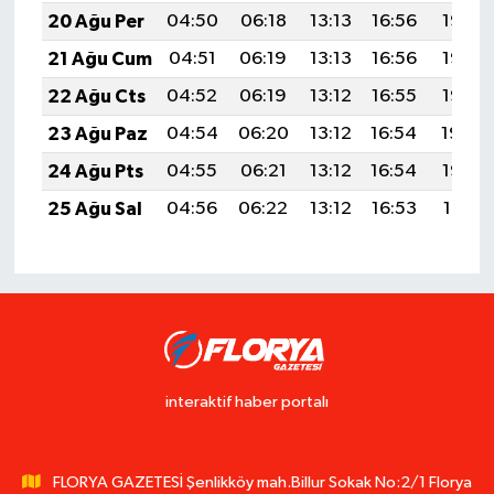
20 Ağu Per
04:50
06:18
13:13
16:56
19:58
21 Ağu Cum
04:51
06:19
13:13
16:56
19:57
22 Ağu Cts
04:52
06:19
13:12
16:55
19:55
23 Ağu Paz
04:54
06:20
13:12
16:54
19:54
24 Ağu Pts
04:55
06:21
13:12
16:54
19:53
25 Ağu Sal
04:56
06:22
13:12
16:53
19:51
interaktif haber portalı
FLORYA GAZETESİ Şenlikköy mah.Billur Sokak No:2/1 Florya