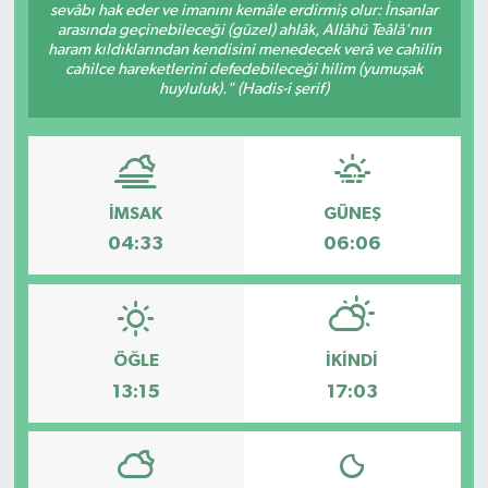
sevâbı hak eder ve imanını kemâle erdirmiş olur: İnsanlar
arasında geçinebileceği (güzel) ahlâk, Allâhü Teâlâ'nın
haram kıldıklarından kendisini menedecek verâ ve cahilin
cahilce hareketlerini defedebileceği hilim (yumuşak
huyluluk)." (Hadis-i şerif)
İMSAK
GÜNEŞ
04:33
06:06
ÖĞLE
İKINDI
13:15
17:03