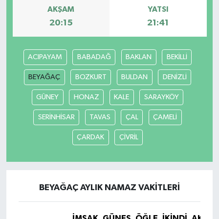
AKŞAM
YATSI
20:15
21:41
ACIPAYAM
BABADAĞ
BAKLAN
BEKİLLİ
BEYAĞAÇ
BOZKURT
BULDAN
DENİZLİ
GÜNEY
HONAZ
KALE
SARAYKÖY
SERİNHİSAR
TAVAS
ÇAL
ÇAMELİ
ÇARDAK
ÇİVRİL
BEYAĞAÇ AYLIK NAMAZ VAKITLERI
İMSAK
GÜNEŞ
ÖĞLE
İKINDI
AKŞA