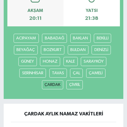
AKŞAM
YATSI
20:11
21:38
ACIPAYAM
BABADAĞ
BAKLAN
BEKİLLİ
BEYAĞAÇ
BOZKURT
BULDAN
DENİZLİ
GÜNEY
HONAZ
KALE
SARAYKÖY
SERİNHİSAR
TAVAS
ÇAL
ÇAMELİ
ÇARDAK
ÇİVRİL
ÇARDAK AYLIK NAMAZ VAKITLERI