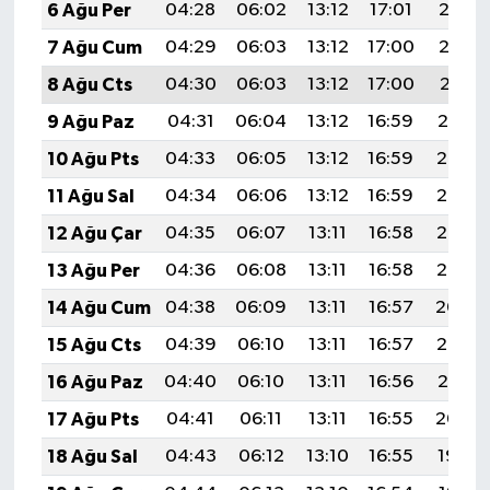
6 Ağu Per
04:28
06:02
13:12
17:01
20:13
7 Ağu Cum
04:29
06:03
13:12
17:00
20:12
8 Ağu Cts
04:30
06:03
13:12
17:00
20:11
9 Ağu Paz
04:31
06:04
13:12
16:59
20:10
10 Ağu Pts
04:33
06:05
13:12
16:59
20:08
11 Ağu Sal
04:34
06:06
13:12
16:59
20:07
12 Ağu Çar
04:35
06:07
13:11
16:58
20:06
13 Ağu Per
04:36
06:08
13:11
16:58
20:05
14 Ağu Cum
04:38
06:09
13:11
16:57
20:04
15 Ağu Cts
04:39
06:10
13:11
16:57
20:02
16 Ağu Paz
04:40
06:10
13:11
16:56
20:01
17 Ağu Pts
04:41
06:11
13:11
16:55
20:00
18 Ağu Sal
04:43
06:12
13:10
16:55
19:59