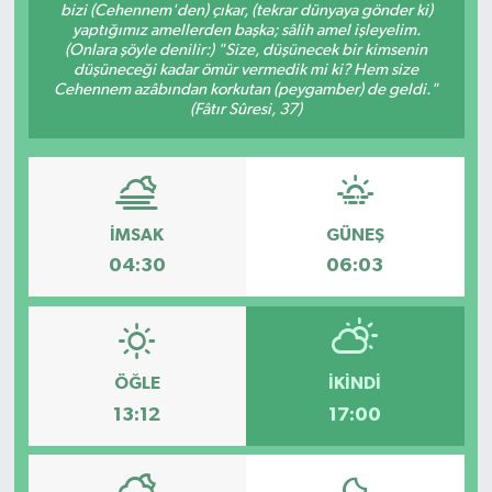
bizi (Cehennem'den) çıkar, (tekrar dünyaya gönder ki)
yaptığımız amellerden başka; sâlih amel işleyelim.
(Onlara şöyle denilir:) "Size, düşünecek bir kimsenin
düşüneceği kadar ömür vermedik mi ki? Hem size
Cehennem azâbından korkutan (peygamber) de geldi."
(Fâtır Sûresi, 37)
İMSAK
GÜNEŞ
04:30
06:03
ÖĞLE
İKINDI
13:12
17:00