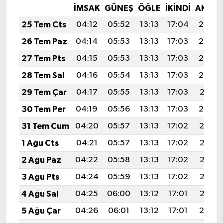
İMSAK
GÜNEŞ
ÖĞLE
İKINDI
AKŞA
25 Tem Cts
04:12
05:52
13:13
17:04
20:24
26 Tem Paz
04:14
05:53
13:13
17:03
20:23
27 Tem Pts
04:15
05:53
13:13
17:03
20:22
28 Tem Sal
04:16
05:54
13:13
17:03
20:22
29 Tem Çar
04:17
05:55
13:13
17:03
20:21
30 Tem Per
04:19
05:56
13:13
17:03
20:20
31 Tem Cum
04:20
05:57
13:13
17:02
20:19
1 Ağu Cts
04:21
05:57
13:13
17:02
20:18
2 Ağu Paz
04:22
05:58
13:13
17:02
20:17
3 Ağu Pts
04:24
05:59
13:13
17:02
20:16
4 Ağu Sal
04:25
06:00
13:12
17:01
20:15
5 Ağu Çar
04:26
06:01
13:12
17:01
20:14