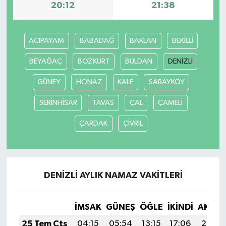
20:12
21:38
ACIPAYAM
BABADAĞ
BAKLAN
BEKİLLİ
BEYAĞAÇ
BOZKURT
BULDAN
DENİZLİ
GÜNEY
HONAZ
KALE
SARAYKÖY
SERİNHİSAR
TAVAS
ÇAL
ÇAMELİ
ÇARDAK
ÇİVRİL
DENİZLİ AYLIK NAMAZ VAKITLERI
İMSAK
GÜNEŞ
ÖĞLE
İKINDI
AKŞA
25 Tem Cts
04:15
05:54
13:15
17:06
20:26