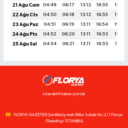
21 Ağu Cum
04:49
06:17
13:12
16:55
19:57
22 Ağu Cts
04:50
06:18
13:12
16:55
19:56
23 Ağu Paz
04:51
06:19
13:11
16:54
19:54
24 Ağu Pts
04:52
06:20
13:11
16:53
19:53
25 Ağu Sal
04:54
06:21
13:11
16:53
19:51
interaktif haber portalı
FLORYA GAZETESİ Şenlikköy mah.Billur Sokak No:2/1 Florya
/Bakırköy/ İSTANBUL