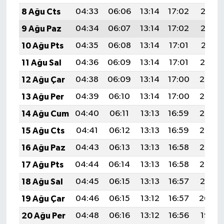
8 Ağu Cts
04:33
06:06
13:14
17:02
20:13
9 Ağu Paz
04:34
06:07
13:14
17:02
20:12
10 Ağu Pts
04:35
06:08
13:14
17:01
20:11
11 Ağu Sal
04:36
06:09
13:14
17:01
20:10
12 Ağu Çar
04:38
06:09
13:14
17:00
20:08
13 Ağu Per
04:39
06:10
13:14
17:00
20:07
14 Ağu Cum
04:40
06:11
13:13
16:59
20:06
15 Ağu Cts
04:41
06:12
13:13
16:59
20:05
16 Ağu Paz
04:43
06:13
13:13
16:58
20:03
17 Ağu Pts
04:44
06:14
13:13
16:58
20:02
18 Ağu Sal
04:45
06:15
13:13
16:57
20:01
19 Ağu Çar
04:46
06:15
13:12
16:57
20:00
20 Ağu Per
04:48
06:16
13:12
16:56
19:58