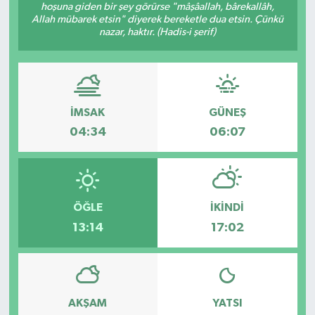
hoşuna giden bir şey görürse "mâşâallah, bârekallâh,
Allah mübarek etsin" diyerek bereketle dua etsin. Çünkü
nazar, haktır. (Hadis-i şerif)
İMSAK
GÜNEŞ
04:34
06:07
ÖĞLE
İKINDI
13:14
17:02
AKŞAM
YATSI