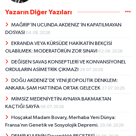
Yazarın Diğer Yazıları
MAĞRİP’İN UCUNDA AKDENİZ'İN KAPATILMAYAN
DOSYASI
04.08.2026
EKRANDA VEYA KÜRSÜDE HAKİKATİN BEKÇİSİ
OLABİLMEK: MODERATÖRÜN ZOR SINAVI
02.08.2026
DEĞİŞEN SAVAŞ KONSEPTLERİ VE KONVANSİYONEL
ORDULARIN ASİMETRİK ÇIKMAZI
29.07.2026
DOĞU AKDENİZ’DE YENİ JEOPOLİTİK DENKLEM:
ANKARA-ŞAM HATTINDA ORTAK GELECEK
27.07.2026
MİMSİZ MEDENİYETİN AYNAYA BAKMAKTAN
KAÇTIĞI SAYFA
06.07.2026
Hoşçakal Madam Bovary, Merhaba Yeni Dünya:
Fransa’nın Genetik ve Sosyolojik Depremi.
29.06.2026