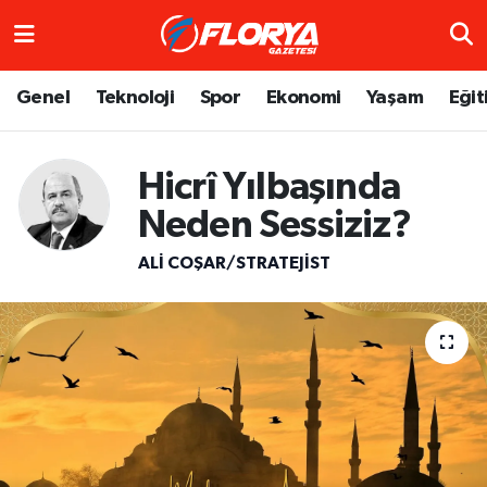
Hava Durumu
Genel
Teknoloji
Spor
Ekonomi
Yaşam
Eğit
Trafik Durumu
Hicrî Yılbaşında
Süper Lig Puan Durumu ve Fikstür
Neden Sessiziz?
Tüm Manşetler
ALI COŞAR/STRATEJIST
Son Dakika Haberleri
Haber Arşivi