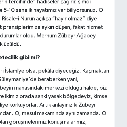
in tercihinde” hadiseler çağırır, şimdi
5-10 senelik hayatımız var biliyorsunuz. O
isale-i Nurun açıkça “hayır olmaz” diye
t prensiplerimize aykırı düşen, fakat hizmet
n durumlar oldu. Merhum Zübeyr Ağabey
k üzüldü.
tecilik gibi mi?
et-i İslamîye olsa, pekâla diyeceğiz. Kaçmaktan
Süleymaniye’de beraberken yani,
 beyin manasındaki merkezi olduğu halde, biz
 ve ikimiz orada sanki yasak bölgedeyiz, kimse
iye korkuyorlar. Artık anlayınız ki Zübeyr
mdan. O, mesul makamında aynı zamanda. O
lan görüşmelerimiz konuşmalarımız,