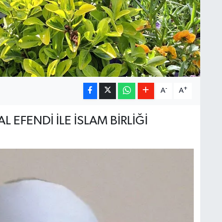
-
+
A
A
L EFENDİ İLE İSLAM BİRLİĞİ