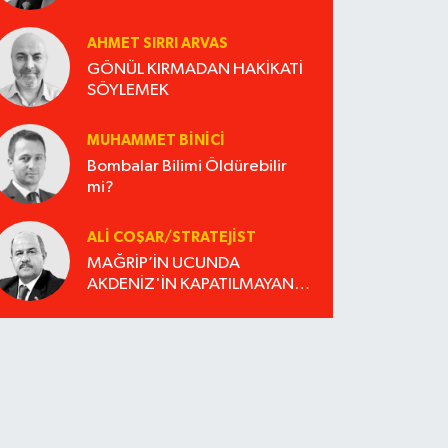
AHMET SIRRI ARVAS
GÖNÜL KIRMADAN HAKİKATİ
SÖYLEMEK
MUHAMMET BINICI
Bombalar Bilimi Öldürebilir
mi?
ALI COŞAR/STRATEJIST
MAĞRİP’İN UCUNDA
AKDENİZ'İN KAPATILMAYAN
DOSYASI