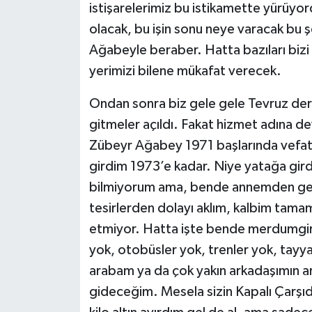
istişarelerimiz bu istikamette yürüyo
olacak, bu işin sonu neye varacak bu ş
Ağabeyle beraber. Hatta bazıları bizi 
yerimizi bilene mükafat verecek.
Ondan sonra biz gele gele Tevruz der
gitmeler açıldı. Fakat hizmet adına d
Zübeyr Ağabey 1971 başlarında vefat e
girdim 1973’e kadar. Niye yatağa gird
bilmiyorum ama, bende annemden gelen 
tesirlerden dolayı aklım, kalbim tamam 
etmiyor. Hatta işte bende merdumgiriz
yok, otobüsler yok, trenler yok, tayy
arabam ya da çok yakın arkadaşımın ar
gideceğim. Mesela sizin Kapalı Çarşıda