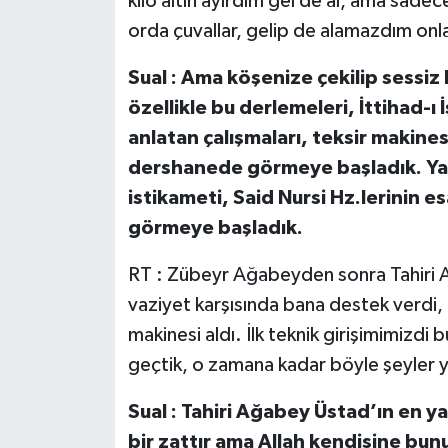
kilo altın ayırdım gel de al, ama sade
orda çuvallar, gelip de alamazdım onl
Sual : Ama köşenize çekilip sessi
özellikle bu derlemeleri, İttihad-ı
anlatan çalışmaları, teksir makines
dershanede görmeye başladık. Yan
istikameti, Said Nursi Hz.lerinin 
görmeye başladık.
RT : Zübeyr Ağabeyden sonra Tahiri A
vaziyet karşısında bana destek verdi,
makinesi aldı. İlk teknik girişimimizdi
geçtik, o zamana kadar böyle şeyler y
Sual : Tahiri Ağabey Üstad’ın en ya
bir zattır ama Allah kendisine bun