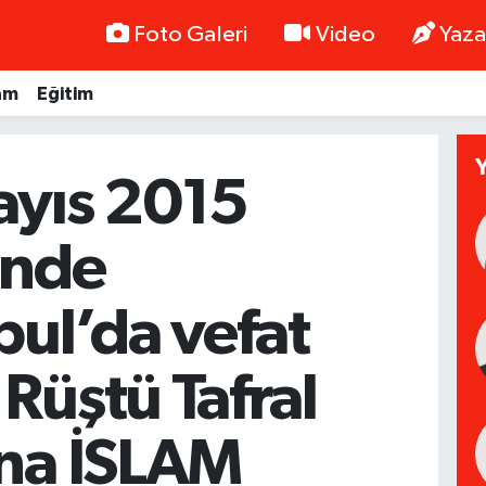
Foto Galeri
Video
Yaza
am
Eğitim
ayıs 2015
inde
bul’da vefat
Rüştü Tafral
ına İSLAM