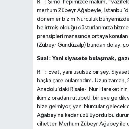
RT : Şimdi hepimizce malum, “vazifeler
merhum Zübeyr Ağabeyle, İstanbul’da 
dönemler bizim Nurculuk bünyemizde R
belirtmiş olduğu düsturlarımıza hizme
prensipleri manasında ortaya konula
(Zübeyr Gündüzalp) bundan dolayı ço
Sual : Yani siyasete bulaşmak, gaze
RT : Evet, yani usulsüz bir şey. Siyas
başka çare bulamadım. Uzun zaman, 
Anadolu’daki Risale-i Nur Hareketinin
ikimiz oradan rutubetli bir eve geldik
bize gelmiyor, yani Nurcular gelecek d
Ağabey ne kadar üzülüyordu bu duru
cihetten Merhum Zübeyr Ağabey ile o