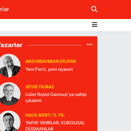
rlar
Yazarlar
ABDURRAHMAN DILIPAK
Yeni Parti, yeni siyaset
ŞEVKİ YILMAZ
Lider Raşid Gannuşi‘ye sahip
çıkalım!
HALIL MERT/ E. YB.
YAPAY SINIRLAR, KURGUSAL
DÜŞMANLAR