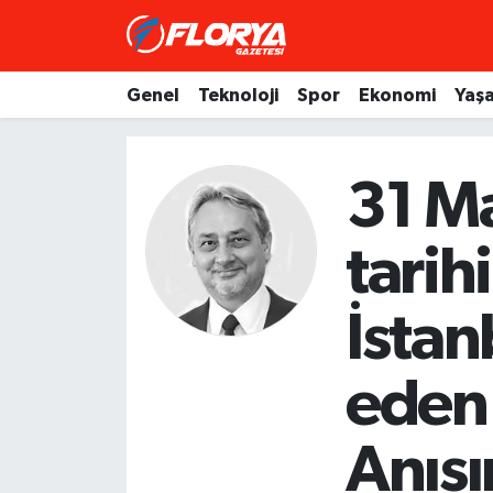
Hava Durumu
Genel
Teknoloji
Spor
Ekonomi
Yaş
Trafik Durumu
31 M
Süper Lig Puan Durumu ve Fikstür
tarih
Tüm Manşetler
Son Dakika Haberleri
İstan
Haber Arşivi
eden 
Anıs