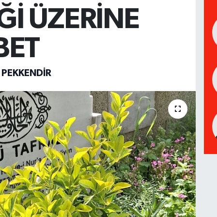
İĞİ ÜZERİNE
BET
L PEKKENDIR