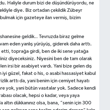
rdu. Haliyle durum bizi de düşündürüyordu, ne
ekliyle diye. Biz ortadan çekildik Zübeyr
bulmak için gazeteye ilan vermiş, bizim
shanesine geldik.. Tevruzda biraz gelme
evam eden yanlış yürüyüş, giderek daha arttı.
tti, toprağa girdi, ben de iki sene yatağa
iniz diyeceksiniz. Niyesini ben de tam olarak
irsi bir asabiyet vardı. Yani bize gelen dış
iyi güzel, fakat o his, o asabi hassasiyet kabul
lik arttı da, yani benim için cemiyet hayatı
are yok, yani bütün vasıtalar yok. Sadece kendi
abası olacak, hepsi o kadar, veya yaya
 altın dükkanınız olsa, bana, “senin için 300