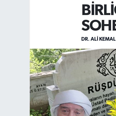
BİRL
SOH
DR. ALI KEMA