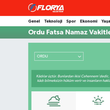
Hava Durumu
Genel
Teknoloji
Spor
Ekonomi
Yaş
Ordu Fatsa Namaz Vakitle
Trafik Durumu
Süper Lig Puan Durumu ve Fikstür
Tüm Manşetler
ORDU
Son Dakika Haberleri
Kâdılar üçtür. Bunlardan ikisi Cehennem'dedir, 
kâdı bilmeksizin hüküm verir ve insanların hakla
Haber Arşivi