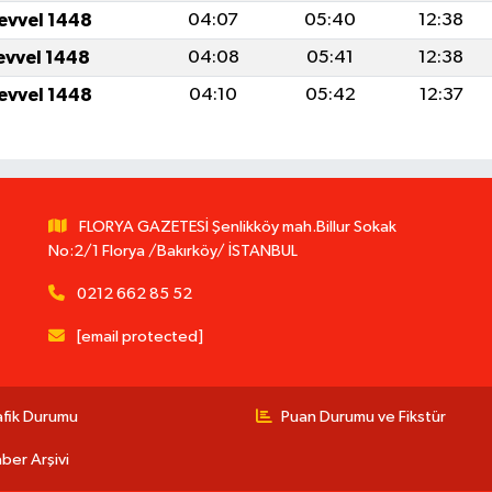
levvel 1448
04:07
05:40
12:38
levvel 1448
04:08
05:41
12:38
levvel 1448
04:10
05:42
12:37
FLORYA GAZETESİ Şenlikköy mah.Billur Sokak
No:2/1 Florya /Bakırköy/ İSTANBUL
0212 662 85 52
[email protected]
afik Durumu
Puan Durumu ve Fikstür
ber Arşivi