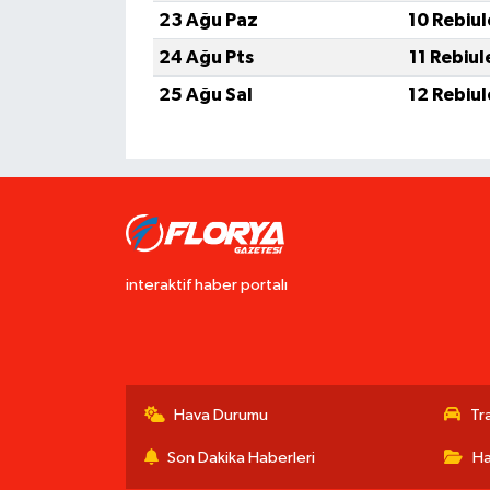
23 Ağu Paz
10 Rebiu
24 Ağu Pts
11 Rebiu
25 Ağu Sal
12 Rebiu
interaktif haber portalı
Hava Durumu
Tr
Son Dakika Haberleri
Ha