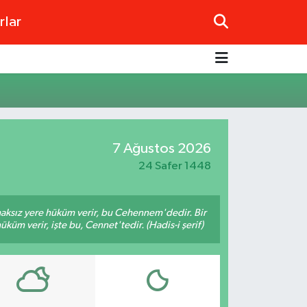
rlar
7 Ağustos 2026
24 Safer 1448
 haksız yere hüküm verir, bu Cehennem'dedir. Bir
küm verir, işte bu, Cennet'tedir. (Hadis-i şerif)