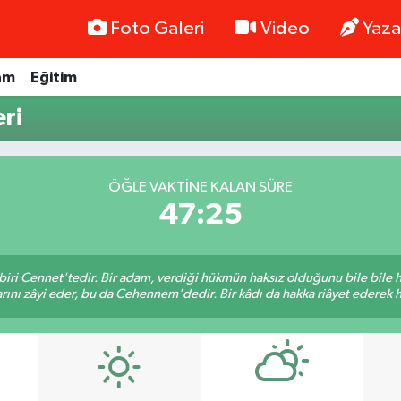
Foto Galeri
Video
Yaza
am
Eğitim
ri
ÖĞLE VAKTINE KALAN SÜRE
47:25
biri Cennet'tedir. Bir adam, verdiği hükmün haksız olduğunu bile bile
rını zâyi eder, bu da Cehennem'dedir. Bir kâdı da hakka riâyet ederek hü