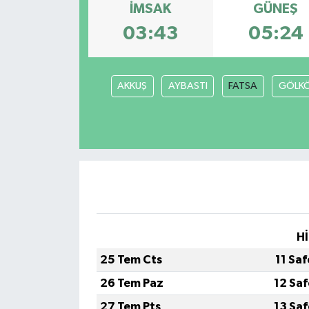
İMSAK
GÜNEŞ
03:43
05:24
AKKUŞ
AYBASTI
FATSA
GÖLK
Hİ
25 Tem Cts
11 Sa
26 Tem Paz
12 Sa
27 Tem Pts
13 Sa