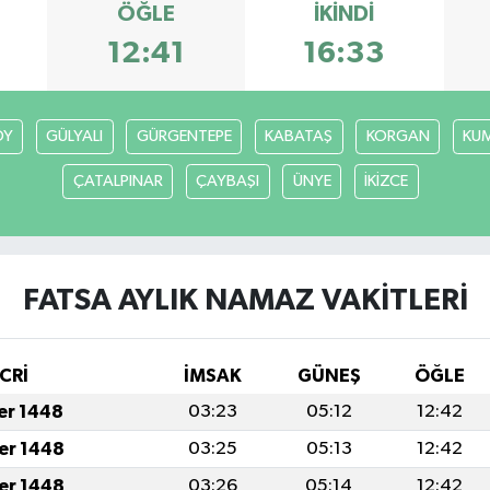
ÖĞLE
İKINDI
12:41
16:33
ÖY
GÜLYALI
GÜRGENTEPE
KABATAŞ
KORGAN
KU
ÇATALPINAR
ÇAYBAŞI
ÜNYE
İKİZCE
FATSA AYLIK NAMAZ VAKITLERI
CRİ
İMSAK
GÜNEŞ
ÖĞLE
fer 1448
03:23
05:12
12:42
fer 1448
03:25
05:13
12:42
fer 1448
03:26
05:14
12:42