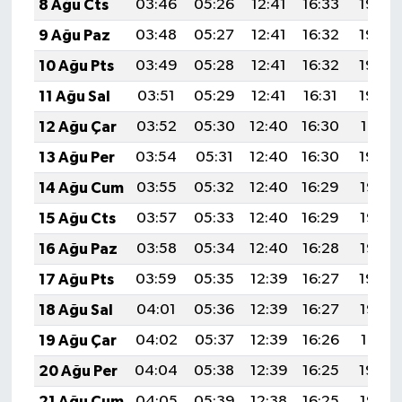
8 Ağu Cts
03:46
05:26
12:41
16:33
19:46
9 Ağu Paz
03:48
05:27
12:41
16:32
19:44
10 Ağu Pts
03:49
05:28
12:41
16:32
19:43
11 Ağu Sal
03:51
05:29
12:41
16:31
19:42
12 Ağu Çar
03:52
05:30
12:40
16:30
19:41
13 Ağu Per
03:54
05:31
12:40
16:30
19:39
14 Ağu Cum
03:55
05:32
12:40
16:29
19:38
15 Ağu Cts
03:57
05:33
12:40
16:29
19:37
16 Ağu Paz
03:58
05:34
12:40
16:28
19:35
17 Ağu Pts
03:59
05:35
12:39
16:27
19:34
18 Ağu Sal
04:01
05:36
12:39
16:27
19:32
19 Ağu Çar
04:02
05:37
12:39
16:26
19:31
20 Ağu Per
04:04
05:38
12:39
16:25
19:29
21 Ağu Cum
04:05
05:39
12:38
16:25
19:28