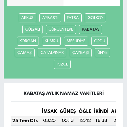
AKKUŞ
AYBASTI
FATSA
GÖLKÖY
GÜLYALI
GÜRGENTEPE
KABATAŞ
KORGAN
KUMRU
MESUDİYE
ORDU
ÇAMAŞ
ÇATALPINAR
ÇAYBAŞI
ÜNYE
İKİZCE
KABATAŞ AYLIK NAMAZ VAKITLERI
İMSAK
GÜNEŞ
ÖĞLE
İKINDI
AKŞA
25 Tem Cts
03:25
05:13
12:42
16:38
20:01