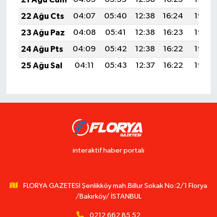
22 Ağu Cts
04:07
05:40
12:38
16:24
19:26
23 Ağu Paz
04:08
05:41
12:38
16:23
19:25
24 Ağu Pts
04:09
05:42
12:38
16:22
19:23
25 Ağu Sal
04:11
05:43
12:37
16:22
19:22
interaktif haber portalı
FLORYA GAZETESİ Şenlikköy mah.Billur Sokak No:2/1 Florya
/Bakırköy/ İSTANBUL
0212 662 85 52