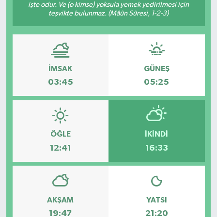
işte odur. Ve (o kimse) yoksula yemek yedirilmesi için
teşvikte bulunmaz. (Mâûn Sûresi, 1-2-3)
İMSAK
GÜNEŞ
03:45
05:25
ÖĞLE
İKINDI
12:41
16:33
AKŞAM
YATSI
19:47
21:20