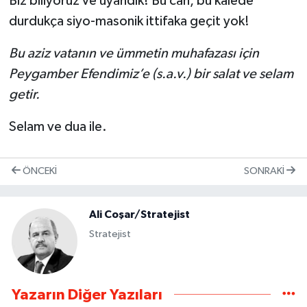
Biz biliyoruz ve uyandık! Bu can, bu kalede
durdukça siyo-masonik ittifaka geçit yok!
Bu aziz vatanın ve ümmetin muhafazası için
Peygamber Efendimiz’e (s.a.v.) bir salat ve selam
getir.
Selam ve dua ile.
ÖNCEKI
SONRAKI
Ali Coşar/Stratejist
Stratejist
Yazarın Diğer Yazıları