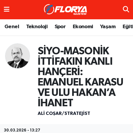
Hava Durumu
Genel
Teknoloji
Spor
Ekonomi
Yaşam
Eğit
Trafik Durumu
SİYO-MASONİK
Süper Lig Puan Durumu ve Fikstür
İTTİFAKIN KANLI
Tüm Manşetler
HANÇERİ:
EMANUEL KARASU
Son Dakika Haberleri
VE ULU HAKAN’A
Haber Arşivi
İHANET
ALI COŞAR/STRATEJIST
30.03.2026 - 13:27