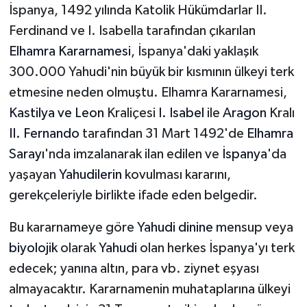
İspanya, 1492 yılında Katolik Hükümdarlar II.
Ferdinand ve I. Isabella tarafından çıkarılan
Elhamra Kararnamesi
, İspanya'daki yaklaşık
300.000 Yahudi'nin büyük bir kısmının ülkeyi terk
etmesine neden olmuştu. Elhamra Kararnamesi,
Kastilya ve Leon
Kraliçesi
I. Isabel
ile
Aragon
Kralı
II. Fernando
tarafından 31 Mart 1492'de
Elhamra
Sarayı
'nda imzalanarak ilan edilen ve
İspanya
'da
yaşayan
Yahudilerin
kovulması kararını,
gerekçeleriyle birlikte ifade eden belgedir.
Bu kararnameye göre
Yahudi dinine
mensup veya
biyolojik
olarak
Yahudi
olan herkes İspanya'yı terk
edecek; yanına altın, para vb. ziynet eşyası
almayacaktır. Kararnamenin muhataplarına ülkeyi