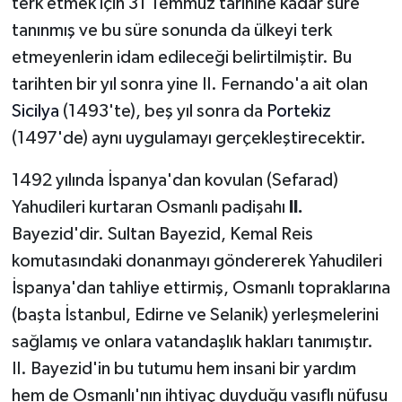
terk etmek için 31 Temmuz tarihine kadar süre
tanınmış ve bu süre sonunda da ülkeyi terk
etmeyenlerin idam edileceği belirtilmiştir. Bu
tarihten bir yıl sonra yine II. Fernando'a ait olan
Sicilya
(1493'te), beş yıl sonra da
Portekiz
(1497'de) aynı uygulamayı gerçekleştirecektir.
1492 yılında İspanya'dan kovulan (Sefarad)
Yahudileri kurtaran Osmanlı padişahı
II.
Bayezid'dir. Sultan Bayezid, Kemal Reis
komutasındaki donanmayı göndererek Yahudileri
İspanya'dan tahliye ettirmiş, Osmanlı topraklarına
(başta İstanbul, Edirne ve Selanik) yerleşmelerini
sağlamış ve onlara vatandaşlık hakları tanımıştır.
II. Bayezid'in bu tutumu hem insani bir yardım
hem de Osmanlı'nın ihtiyaç duyduğu vasıflı nüfusu