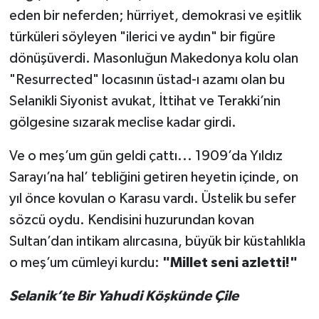
eden bir neferden; hürriyet, demokrasi ve eşitlik
türküleri söyleyen "ilerici ve aydın" bir figüre
dönüşüverdi. Masonluğun Makedonya kolu olan
"Resurrected" locasının üstad-ı azamı olan bu
Selanikli Siyonist avukat, İttihat ve Terakki’nin
gölgesine sızarak meclise kadar girdi.
Ve o meş’um gün geldi çattı... 1909’da Yıldız
Sarayı’na hal’ tebliğini getiren heyetin içinde, on
yıl önce kovulan o Karasu vardı. Üstelik bu sefer
sözcü oydu. Kendisini huzurundan kovan
Sultan’dan intikam alırcasına, büyük bir küstahlıkla
o meş’um cümleyi kurdu:
"Millet seni azletti!"
Selanik’te Bir Yahudi Köşkünde Çile