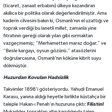
(ticaret, zanaat erbabını) ülkeye kazandıran
akıllıca bir politika olarak değerlendirilmiştir. Ama
kaderin cilvesini bakın ki, Osmanlı’nın el uzattığı ve
toprak verdiği bu lanetli millet, zamanla yine
fıtratının gereği olarak yılan gibi ısırmaktan
vazgeçmemiş; “Merhametten maraz doğar.” ve
“Besle kargayı, oysun gözünü.” atasözlerini
doğrularcasına, Osmanlı’nın köküne kibrit suyu
dökmüştür.
Huzurdan Kovulan Hadsizlik
Takvimler 1898’i gösteriyordu. Yahudi Emanuel
Karasu, yanına aldığı heyetle birlikte küstahça bir
taleple Hakan-ı Penah’ın huzuruna çıktı:
Filistin!
Mukaddes toprakları altın karşılığında talep