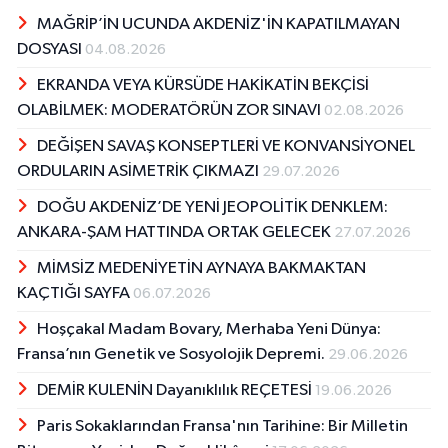
MAĞRİP’İN UCUNDA AKDENİZ'İN KAPATILMAYAN
DOSYASI
04.08.2026
EKRANDA VEYA KÜRSÜDE HAKİKATİN BEKÇİSİ
OLABİLMEK: MODERATÖRÜN ZOR SINAVI
02.08.2026
DEĞİŞEN SAVAŞ KONSEPTLERİ VE KONVANSİYONEL
ORDULARIN ASİMETRİK ÇIKMAZI
29.07.2026
DOĞU AKDENİZ’DE YENİ JEOPOLİTİK DENKLEM:
ANKARA-ŞAM HATTINDA ORTAK GELECEK
27.07.2026
MİMSİZ MEDENİYETİN AYNAYA BAKMAKTAN
KAÇTIĞI SAYFA
06.07.2026
Hoşçakal Madam Bovary, Merhaba Yeni Dünya:
Fransa’nın Genetik ve Sosyolojik Depremi.
29.06.2026
DEMİR KULENİN Dayanıklılık REÇETESİ
19.06.2026
Paris Sokaklarından Fransa'nın Tarihine: Bir Milletin