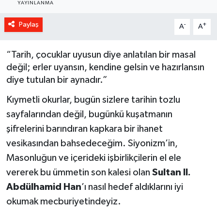
YAYINLANMA
Paylaş
-
+
A
A
“Tarih, çocuklar uyusun diye anlatılan bir masal
değil; erler uyansın, kendine gelsin ve hazırlansın
diye tutulan bir aynadır.”
Kıymetli okurlar, bugün sizlere tarihin tozlu
sayfalarından değil, bugünkü kuşatmanın
şifrelerini barındıran kapkara bir ihanet
vesikasından bahsedeceğim. Siyonizm’in,
Masonluğun ve içerideki işbirlikçilerin el ele
vererek bu ümmetin son kalesi olan
Sultan II.
Abdülhamid Han
’ı nasıl hedef aldıklarını iyi
okumak mecburiyetindeyiz.