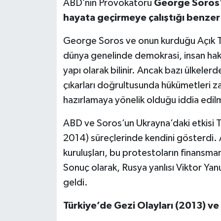
ABD’nin Provokatörü
George Soros'u
hayata geçirmeye çalıştığı benzer 
George Soros ve onun kurduğu Açık T
dünya genelinde demokrasi, insan hakla
yapı olarak bilinir. Ancak bazı ülkelerd
çıkarları doğrultusunda hükümetleri za
hazırlamaya yönelik olduğu iddia edilm
ABD ve Soros’un Ukrayna’daki etkisi
2014) süreçlerinde kendini gösterdi. A
kuruluşları, bu protestoların finansma
Sonuç olarak, Rusya yanlısı Viktor Yanu
geldi.
Türkiye’de Gezi Olayları (2013) ve