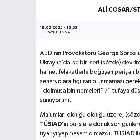
ALI COŞAR/ST
19.02.2025 - 10:52
YAYINLANMA
ABD’nin Provokatörü George Soros'un 
Ukrayna’da ise bir seri (sözde) devrim
haline, felaketlerle boğuşan perişan bi
senaryolara figüran olunmaması gerekt
“dolmuşa binmemeleri” /” tufaya düşme
sunuyorum.
Malumları olduğu olduğu üzere, (sözde
TÜSİAD
’ın bu işlere dönük son günler
uyarıyı yapmasam olmazdı. TÜSİAD ile i