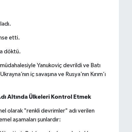
ladı.
nse etti.
ğa döktü.
üdahalesiyle Yanukoviç devrildi ve Batı
Ukrayna’nın iç savaşına ve Rusya’nın Kırım’ı
ı Altında Ülkeleri Kontrol Etmek
el olarak "renkli devrimler" adı verilen
temel aşamaları şunlardır: