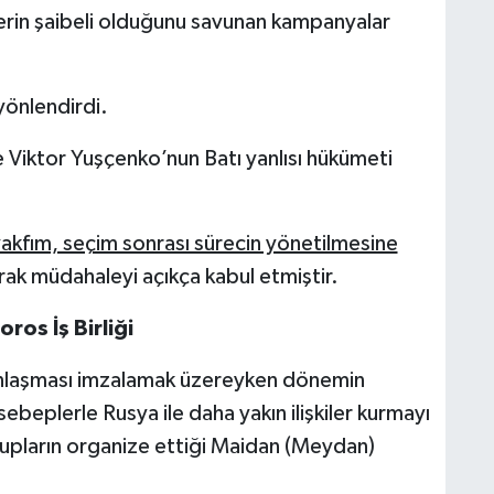
rin şaibeli olduğunu savunan kampanyalar
önlendirdi.
e Viktor Yuşçenko’nun Batı yanlısı hükümeti
akfım, seçim sonrası sürecin yönetilmesine
narak müdahaleyi açıkça kabul etmiştir.
os İş Birliği
k anlaşması imzalamak üzereyken dönemin
eplerle Rusya ile daha yakın ilişkiler kurmayı
grupların organize ettiği Maidan (Meydan)