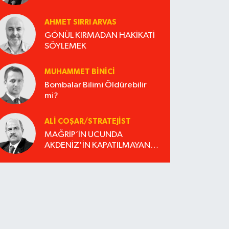
AHMET SIRRI ARVAS
GÖNÜL KIRMADAN HAKİKATİ
SÖYLEMEK
MUHAMMET BINICI
Bombalar Bilimi Öldürebilir
mi?
ALI COŞAR/STRATEJIST
MAĞRİP’İN UCUNDA
AKDENİZ'İN KAPATILMAYAN
DOSYASI