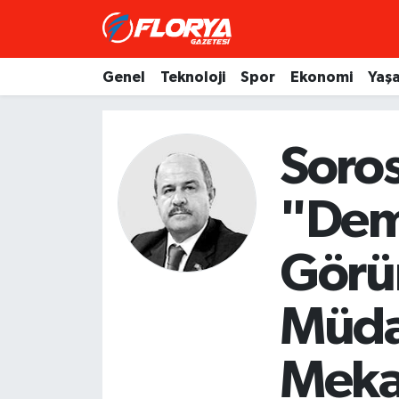
Hava Durumu
Genel
Teknoloji
Spor
Ekonomi
Yaş
Trafik Durumu
Soro
Süper Lig Puan Durumu ve Fikstür
"Dem
Tüm Manşetler
Son Dakika Haberleri
Görü
Haber Arşivi
Müda
Meka