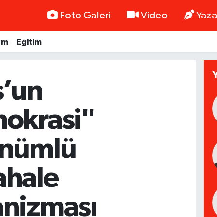
Foto Galeri
Video
Yaza
am
Eğitim
s’un
okrasi"
nümlü
hale
nizması