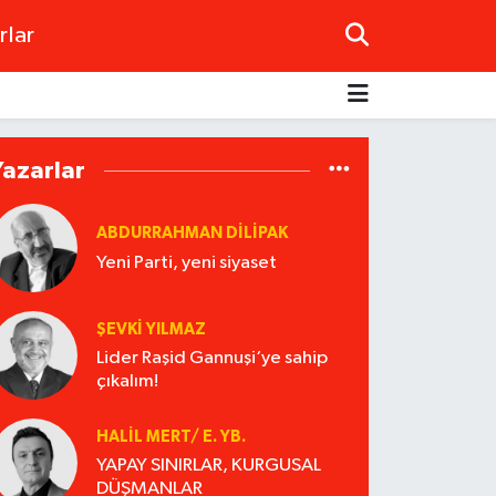
rlar
Yazarlar
ABDURRAHMAN DILIPAK
Yeni Parti, yeni siyaset
ŞEVKİ YILMAZ
Lider Raşid Gannuşi‘ye sahip
çıkalım!
HALIL MERT/ E. YB.
YAPAY SINIRLAR, KURGUSAL
DÜŞMANLAR