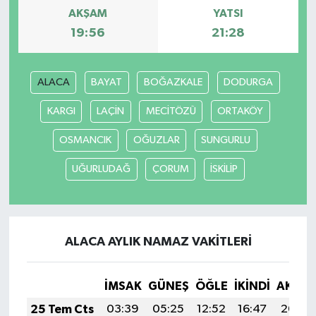
AKŞAM
YATSI
19:56
21:28
ALACA
BAYAT
BOĞAZKALE
DODURGA
KARGI
LAÇİN
MECİTÖZÜ
ORTAKÖY
OSMANCIK
OĞUZLAR
SUNGURLU
UĞURLUDAĞ
ÇORUM
İSKİLİP
ALACA AYLIK NAMAZ VAKITLERI
İMSAK
GÜNEŞ
ÖĞLE
İKINDI
AKŞA
25 Tem Cts
03:39
05:25
12:52
16:47
20:09