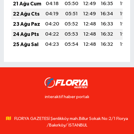
21 Ağu Cum
04:18
05:50
12:49
16:35
19:37
22 Ağu Cts
04:19
05:51
12:49
16:34
19:36
23 Ağu Paz
04:20
05:52
12:48
16:33
19:35
24 Ağu Pts
04:22
05:53
12:48
16:32
19:33
25 Ağu Sal
04:23
05:54
12:48
16:32
19:32
interaktif haber portalı
FLORYA GAZETESİ Şenlikköy mah.Billur Sokak No:2/1 Florya
/Bakırköy/ İSTANBUL