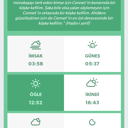
münakaşayı terk eden kimse için Cennet'in kenarında bir
köşke kefilim. Şaka bile olsa yalan söylemeyen için
Cennet'in ortasında bir köşke kefilim. Ahlâkını
güzelleştiren için de Cennet'in en üst derecesinde bir
köşke kefilim." (Hadis-i şerif)
İMSAK
GÜNEŞ
03:58
05:37
ÖĞLE
İKINDI
12:52
16:43