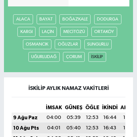
ALACA
BAYAT
BOĞAZKALE
DODURGA
KARGI
LAÇİN
MECİTÖZÜ
ORTAKÖY
OSMANCIK
OĞUZLAR
SUNGURLU
UĞURLUDAĞ
ÇORUM
İSKİLİP
İSKİLİP AYLIK NAMAZ VAKITLERI
İMSAK
GÜNEŞ
ÖĞLE
İKINDI
AKŞA
9 Ağu Paz
04:00
05:39
12:53
16:44
19:56
10 Ağu Pts
04:01
05:40
12:53
16:43
19:55