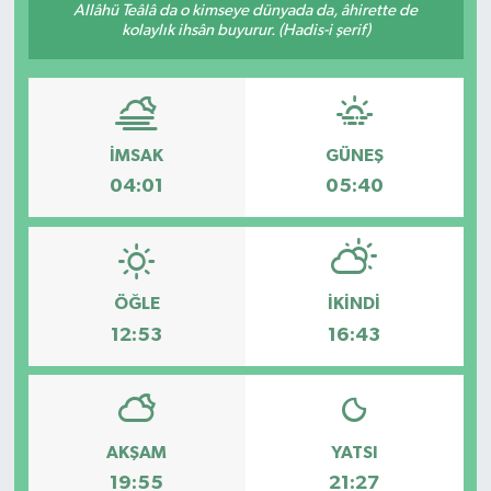
Allâhü Teâlâ da o kimseye dünyada da, âhirette de
kolaylık ihsân buyurur. (Hadis-i şerif)
İMSAK
GÜNEŞ
04:01
05:40
ÖĞLE
İKINDI
12:53
16:43
AKŞAM
YATSI
19:55
21:27