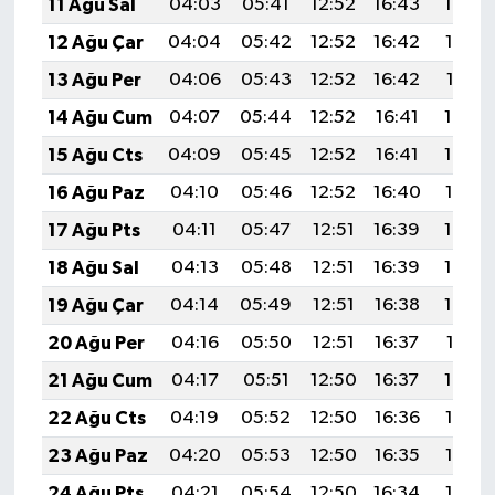
11 Ağu Sal
04:03
05:41
12:52
16:43
19:54
12 Ağu Çar
04:04
05:42
12:52
16:42
19:52
13 Ağu Per
04:06
05:43
12:52
16:42
19:51
14 Ağu Cum
04:07
05:44
12:52
16:41
19:50
15 Ağu Cts
04:09
05:45
12:52
16:41
19:48
16 Ağu Paz
04:10
05:46
12:52
16:40
19:47
17 Ağu Pts
04:11
05:47
12:51
16:39
19:46
18 Ağu Sal
04:13
05:48
12:51
16:39
19:44
19 Ağu Çar
04:14
05:49
12:51
16:38
19:43
20 Ağu Per
04:16
05:50
12:51
16:37
19:41
21 Ağu Cum
04:17
05:51
12:50
16:37
19:40
22 Ağu Cts
04:19
05:52
12:50
16:36
19:38
23 Ağu Paz
04:20
05:53
12:50
16:35
19:37
24 Ağu Pts
04:21
05:54
12:50
16:34
19:35