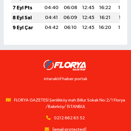
7 Eyl Pts
04:40
06:08
12:45
16:22
19:13
8 Eyl Sal
04:41
06:09
12:45
16:21
19:11
9 Eyl Çar
04:42
06:10
12:45
16:20
19:10
interaktif haber portalı
FLORYA GAZETESİ Şenlikköy mah.Billur Sokak No:2/1 Florya
/Bakırköy/ İSTANBUL
0212 662 85 52
[email protected]