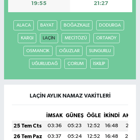
19:55
21:27
ALACA
BAYAT
BOĞAZKALE
DODURGA
KARGI
LAÇİN
MECİTÖZÜ
ORTAKÖY
OSMANCIK
OĞUZLAR
SUNGURLU
UĞURLUDAĞ
ÇORUM
İSKİLİP
LAÇİN AYLIK NAMAZ VAKITLERI
İMSAK
GÜNEŞ
ÖĞLE
İKINDI
AKŞA
25 Tem Cts
03:36
05:23
12:52
16:48
20:11
26 Tem Paz
03:37
05:24
12:52
16:48
20:10