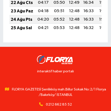
22 Ağu Cts
04:17
05:50
12:49
16:34
19:37
23 Ağu Paz
04:18
05:51
12:48
16:33
19:35
24 Ağu Pts
04:20
05:52
12:48
16:33
19:34
25 Ağu Sal
04:21
05:53
12:48
16:32
19:32
interaktif haber portalı
FLORYA GAZETESİ Şenlikköy mah.Billur Sokak No:2/1 Florya
/Bakırköy/ İSTANBUL
0212 662 85 52