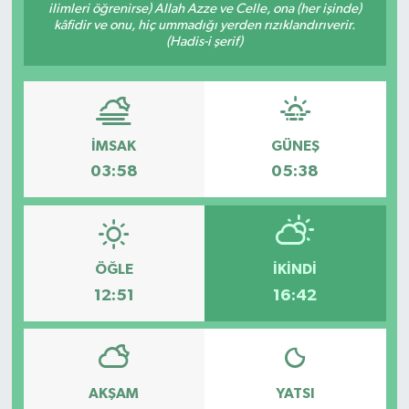
ilimleri öğrenirse) Allah Azze ve Celle, ona (her işinde)
kâfidir ve onu, hiç ummadığı yerden rızıklandırıverir.
(Hadis-i şerif)
İMSAK
GÜNEŞ
03:58
05:38
ÖĞLE
İKINDI
12:51
16:42
AKŞAM
YATSI