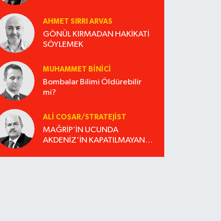
AHMET SIRRI ARVAS
GÖNÜL KIRMADAN HAKİKATİ
SÖYLEMEK
MUHAMMET BINICI
Bombalar Bilimi Öldürebilir
mi?
ALI COŞAR/STRATEJIST
MAĞRİP’İN UCUNDA
AKDENİZ'İN KAPATILMAYAN
DOSYASI