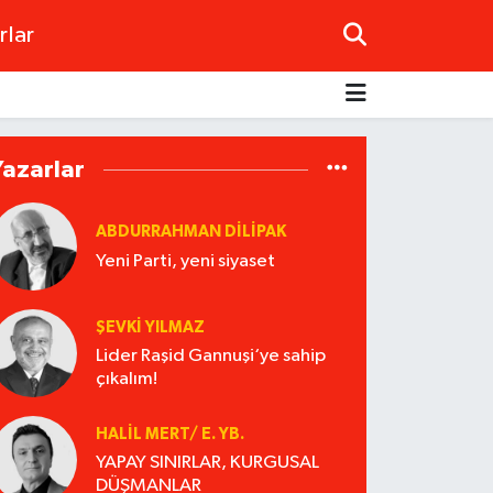
rlar
Yazarlar
ABDURRAHMAN DILIPAK
Yeni Parti, yeni siyaset
ŞEVKİ YILMAZ
Lider Raşid Gannuşi‘ye sahip
çıkalım!
HALIL MERT/ E. YB.
YAPAY SINIRLAR, KURGUSAL
DÜŞMANLAR