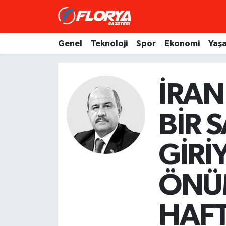
Hava Durumu
Genel
Teknoloji
Spor
Ekonomi
Yaş
Trafik Durumu
İRAN
Süper Lig Puan Durumu ve Fikstür
BİR 
Tüm Manşetler
Son Dakika Haberleri
GİRİ
Haber Arşivi
ÖNÜM
HAFT