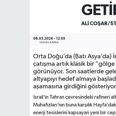
GETİ
ALI COŞAR/ST
08.03.2026 - 12:05
YAYINLANMA
Orta Doğu’da (Batı Asya’da) İ
çatışma artık klasik bir “gölg
görünüyor. Son saatlerde gelen
altyapıyı hedef almaya başlad
aşamasına girdiğini gösteriyor
İsrail’in Tahran çevresindeki rafineri a
Muhafızları’nın buna karşılık Hayfa’daki
enerji tesislerini kapsayan yeni bir ce