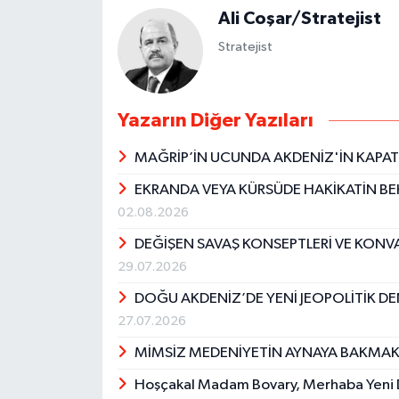
Ali Coşar/Stratejist
Stratejist
Yazarın Diğer Yazıları
MAĞRİP’İN UCUNDA AKDENİZ'İN KAPA
EKRANDA VEYA KÜRSÜDE HAKİKATİN BE
02.08.2026
DEĞİŞEN SAVAŞ KONSEPTLERİ VE KONV
29.07.2026
DOĞU AKDENİZ’DE YENİ JEOPOLİTİK 
27.07.2026
MİMSİZ MEDENİYETİN AYNAYA BAKMAK
Hoşçakal Madam Bovary, Merhaba Yeni Dü