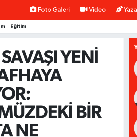
Foto Galeri
Video
Yaza
am
Eğitim
 SAVAŞI YENİ
SAFHAYA
YOR:
ÜZDEKİ BİR
A NE