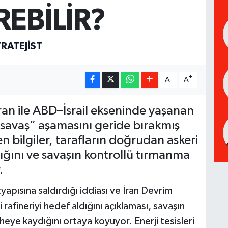
REBİLİR?
RATEJIST
-
+
A
A
ran ile ABD–İsrail ekseninde yaşanan
e savaş” aşamasını geride bırakmış
 bilgiler, tarafların doğrudan askeri
ığını ve savaşın kontrollü tırmanma
.
ltyapısına saldırdığı iddiası ve İran Devrim
 rafineriyi hedef aldığını açıklaması, savaşın
pheye kaydığını ortaya koyuyor. Enerji tesisleri