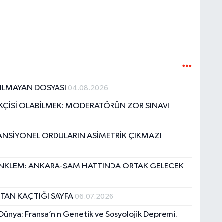
TILMAYAN DOSYASI
04.08.2026
KÇİSİ OLABİLMEK: MODERATÖRÜN ZOR SINAVI
ANSİYONEL ORDULARIN ASİMETRİK ÇIKMAZI
DENKLEM: ANKARA-ŞAM HATTINDA ORTAK GELECEK
TAN KAÇTIĞI SAYFA
06.07.2026
nya: Fransa’nın Genetik ve Sosyolojik Depremi.